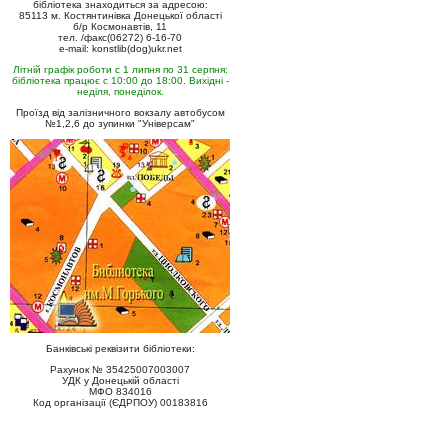
бібліотека знаходиться за адресою:
85113 м. Костянтинівка Донецької області
б/р Космонавтів, 11
тел. /факс(06272) 6-16-70
e-mail: konstlib(dog)ukr.net
Літній графік роботи с 1 липня по 31 серпня:
бібліотека працює с 10:00 до 18:00. Вихідні -
неділя, понеділок.
Проїзд від залізничного вокзалу автобусом
№1,2,6 до зупинки "Універсам"
Банківські реквізити бібліотеки:
Рахунок № 35425007003007
УДК у Донецькій області
МФО 834016
Код організації (ЄДРПОУ) 00183816