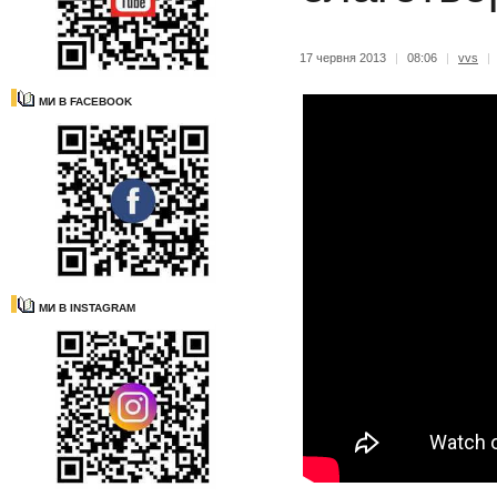
17 червня 2013
|
08:06
|
vvs
|
МИ В FACEBOOK
МИ В INSTAGRAM