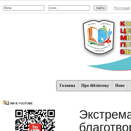
Реєстрація
Головна
Про бібліотеку
Нове
МИ В YOUTUBE
Экстрем
благотво