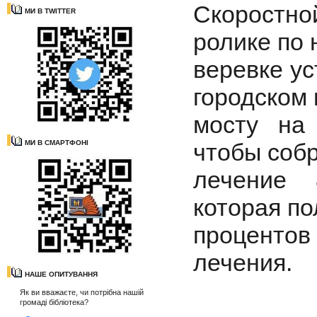
Скоростно
МИ В TWITTER
ролике по 
веревке у
городском
мосту на
МИ В СМАРТФОНІ
чтобы собр
лечение 
которая по
проценто
лечения.
НАШЕ ОПИТУВАННЯ
Як ви вважаєте, чи потрібна нашій
громаді бібліотека?