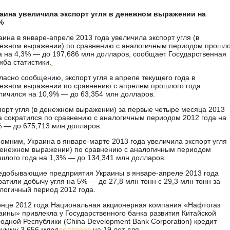
аина увеличила экспорт угля в денежном выражении на
%
аина в январе-апреле 2013 года увеличила экспорт угля (в
ежном выражении) по сравнению с аналогичным периодом прошло
а на 4,3% — до 197,686 млн долларов, сообщает Государственная
жба статистики.
ласно сообщению, экспорт угля в апреле текущего года в
ежном выражении по сравнению с апрелем прошлого года
личился на 10,9% — до 63,354 млн долларов.
орт угля (в денежном выражении) за первые четыре месяца 2013
а сократился по сравнению с аналогичным периодом 2012 года на
 — до 675,713 млн долларов.
омним, Украина в январе-марте 2013 года увеличила экспорт угля
денежном выражении) по сравнению с аналогичным периодом
шлого года на 1,3% — до 134,341 млн долларов.
едобывающие предприятия Украины в январе-апреле 2013 года
ратили добычу угля на 5% — до 27,8 млн тонн с 29,3 млн тонн за
логичный период 2012 года.
онце 2012 года Национальная акционерная компания «Нафтогаз
аины» привлекла у Государственного банка развития Китайской
одной Республики (China Development Bank Corporation) кредит
сумму 3,656 млрд
долларов
на 19 лет для