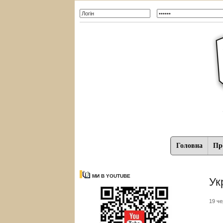
Головна
Про
МИ В YOUTUBE
Ук
19 че