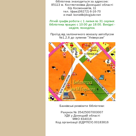
бібліотека знаходиться за адресою:
85113 м. Костянтинівка Донецької області
б/р Космонавтів, 11
тел. /факс(06272) 6-16-70
e-mail: konstlib(dog)ukr.net
Літній графік роботи с 1 липня по 31 серпня:
бібліотека працює с 10:00 до 18:00. Вихідні -
неділя, понеділок.
Проїзд від залізничного вокзалу автобусом
№1,2,6 до зупинки "Універсам"
Банківські реквізити бібліотеки:
Рахунок № 35425007003007
УДК у Донецькій області
МФО 834016
Код організації (ЄДРПОУ) 00183816