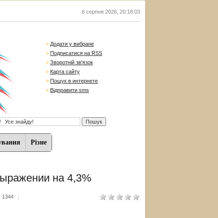
6 серпня 2026
,
20:18:04
»
Додати у вибране
»
Подписатися на RSS
»
Зворотній зв'язок
»
Карта сайту
»
Пошук в интернете
»
Відправити sms
ування
Різне
выражении на 4,3%
 1344
|