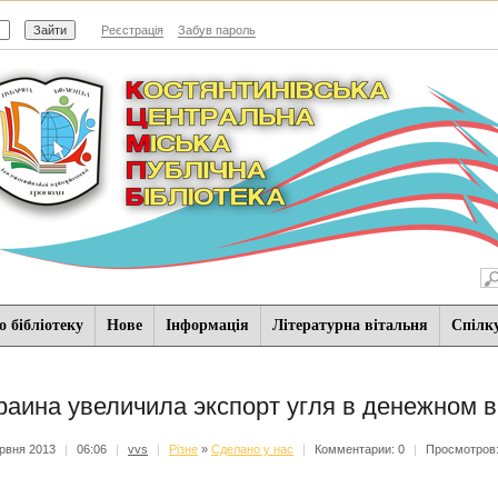
Реєстрація
Забув пароль
 бібліотеку
Нове
Iнформацiя
Літературна вітальня
Спiлк
раина увеличила экспорт угля в денежном 
рвня 2013
|
06:06
|
vvs
|
Різне
»
Сделано у нас
|
Комментарии: 0
|
Просмотров: