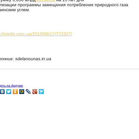
лизации программы замещения потребления природного газа
аинским углем.
p://minfin.com.ua/2013/06/17/772327/
очник: sdelanounas.in.ua
дить на форуме