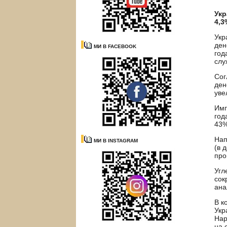
Укр
4,3
Укр
ден
МИ В FACEBOOK
год
слу
Сог
ден
уве
Имп
год
43%
Нап
МИ В INSTAGRAM
(в 
про
Угл
сок
ана
В к
Укр
Нар
на 