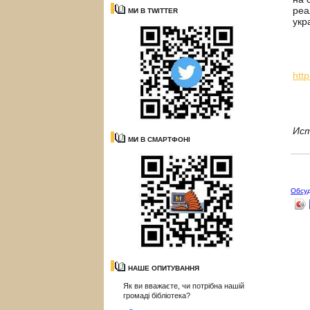
реа
МИ В TWITTER
укр
htt
Ист
МИ В СМАРТФОНІ
Обсу
НАШЕ ОПИТУВАННЯ
Як ви вважаєте, чи потрібна нашій
громаді бібліотека?