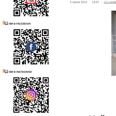
5 липня 2013
|
14:07
|
LG.Lgmil
МИ В FACEBOOK
МИ В INSTAGRAM