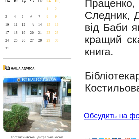
Праценко
Пн
Вт
Ср
Чт
Пт
Сб
Нд
1
2
Следник, 
3
4
5
7
8
9
6
від Баби я
10
11
12
14
15
16
13
17
18
19
20
21
22
23
кращий ск
24
25
26
27
28
29
30
книга.
31
НАША АДРЕСА:
Бібліотек
Костильова
Обсудить на ф
Костянтинівська центральна міська