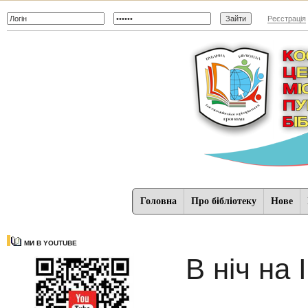
Реєстрація
Головна
Про бібліотеку
Нове
МИ В YOUTUBE
В ніч на