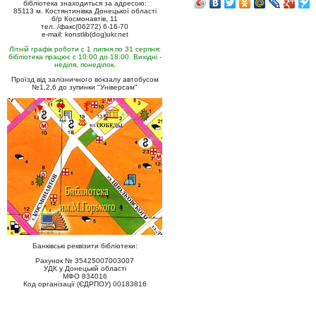
бібліотека знаходиться за адресою:
85113 м. Костянтинівка Донецької області
б/р Космонавтів, 11
тел. /факс(06272) 6-16-70
e-mail: konstlib(dog)ukr.net
Літній графік роботи с 1 липня по 31 серпня:
бібліотека працює с 10:00 до 18:00. Вихідні -
неділя, понеділок.
Проїзд від залізничного вокзалу автобусом
№1,2,6 до зупинки "Універсам"
Банківські реквізити бібліотеки:
Рахунок № 35425007003007
УДК у Донецькій області
МФО 834016
Код організації (ЄДРПОУ) 00183816