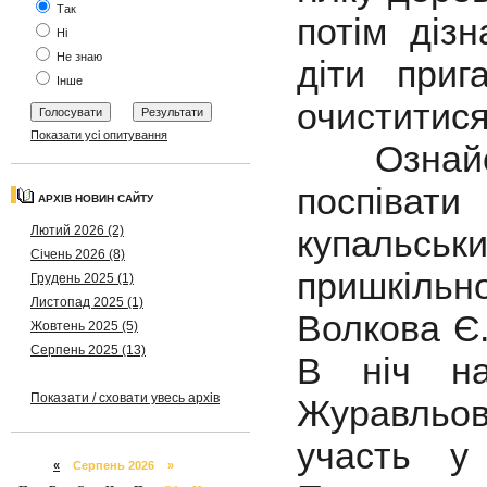
Так
потім дізн
Ні
Не знаю
діти при
Інше
очиститися
Показати усі опитування
Ознайом
поспіват
АРХІВ НОВИН САЙТУ
Лютий 2026 (2)
купальсь
Січень 2026 (8)
пришкіль
Грудень 2025 (1)
Листопад 2025 (1)
Волкова Є.
Жовтень 2025 (5)
Серпень 2025 (13)
В ніч на
Показати / сховати увесь архів
Журавльо
участь у
«
Серпень 2026 »