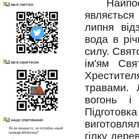
Найпоети
МИ В TWITTER
являється 
липня від
вода в рі
силу. Свят
ім'ям Свя
МИ В СМАРТФОНІ
Хрестител
травами.
вогонь і
Підготовк
виготовля
НАШЕ ОПИТУВАННЯ
Як ви вважаєте, чи потрібна нашій
гілку дере
громаді бібліотека?