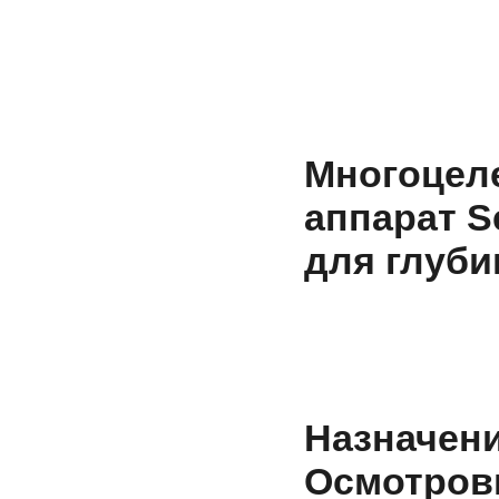
Многоце
аппарат S
для глуби
Назначени
Осмотров