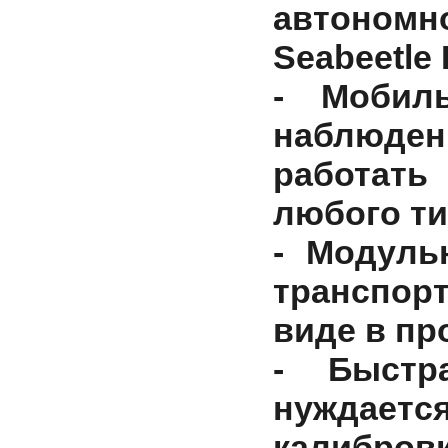
автономн
Seabeetle 
- Мобил
наблюдени
работат
любого ти
- Модуль
транспор
виде в пр
- Быстр
нуждаетс
калибро