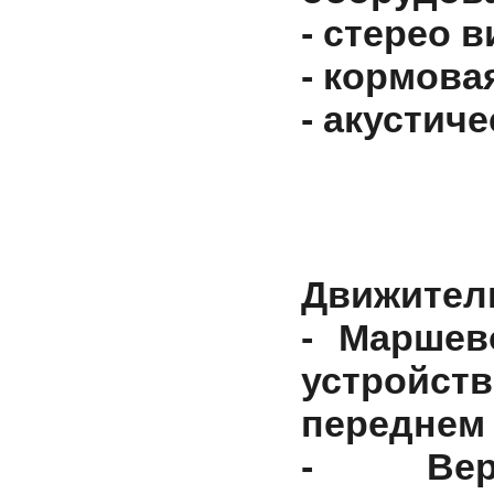
- стерео 
- кормова
- акустиче
Движител
- Маршев
устройства
переднем
- Вер