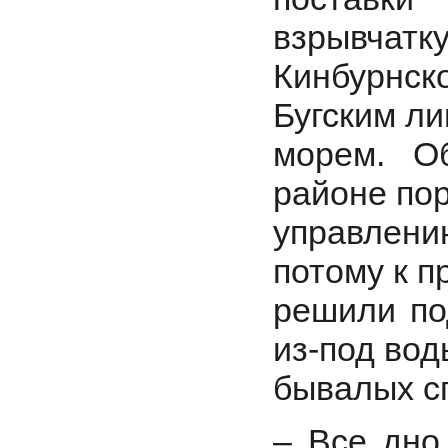
взрывчатку
Кинбурнс
Бугским л
морем. О
районе по
управлени
потому к п
решили по
из-под во
бывалых с
– Все дно