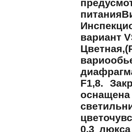
предусмо
питания
В
Инспекци
вариант V
Цветн
вариоо
диафрагм
F1,8. За
оснащена
светильни
цветочувс
0,3 люкса