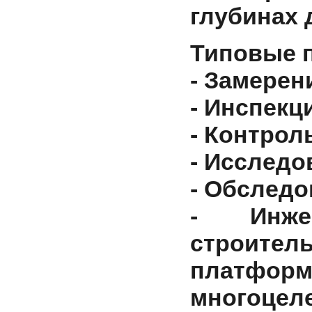
глубинах 
Типовые 
- Замерен
- Инспекц
- Контрол
- Исследо
- Обследо
- Инже
строитель
платформ
многоцел