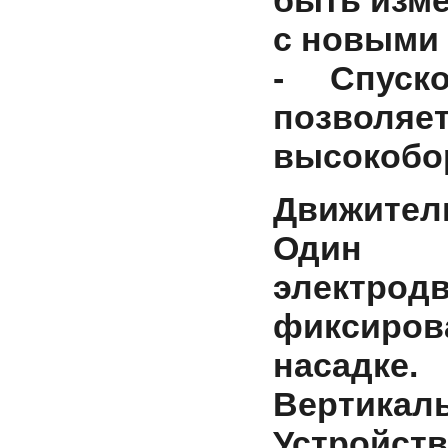
быть изме
с новыми
- Спуско
позволяет
высокобо
Движител
Один м
электродв
фиксиро
насадке.
Вертикал
Устройств