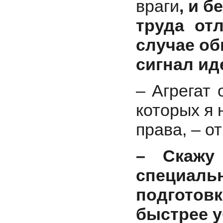
враги
, и б
труда от
случае об
сигнал ид
– Агрегат
которых я
права, – 
– Скажу
специаль
подгото
быстрее у