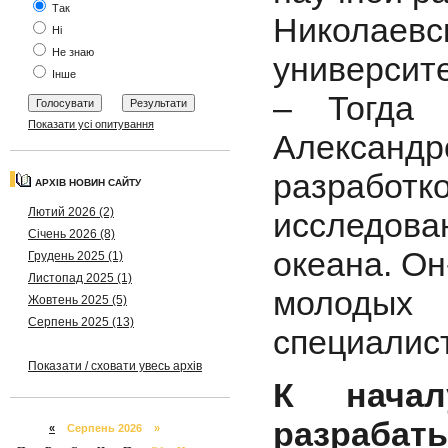
Так
Николае
Ні
Не знаю
университ
Інше
– Тогда 
Показати усі опитування
Александро
разработк
АРХІВ НОВИН САЙТУ
Лютий 2026 (2)
исследова
Січень 2026 (8)
океана. Он
Грудень 2025 (1)
Листопад 2025 (1)
молодых
Жовтень 2025 (5)
Серпень 2025 (13)
специалист
Показати / сховати увесь архів
К начал
разрабат
«
Серпень 2026 »