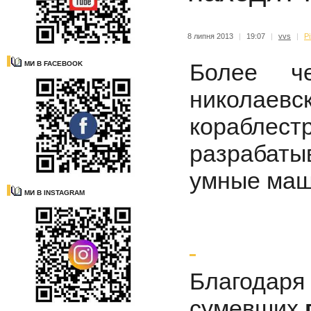
8 липня 2013
|
19:07
|
vvs
|
Р
Более ч
МИ В FACEBOOK
николаевс
кораблес
разрабаты
умные маш
МИ В INSTAGRAM
Благодаря
сумевших