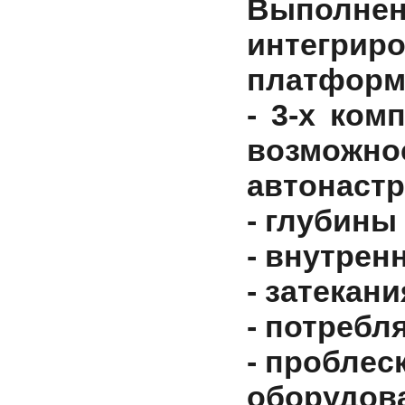
Выпол
интегрир
платформ
- 3-х ком
возможно
автонастр
- глубины
- внутрен
- затекан
- потребл
- проблес
оборудов