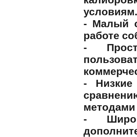
условиям
- Малый 
работе со
- Прост
пользова
коммерчес
- Низкие
сравнени
методами
- Широк
дополнит