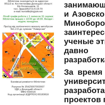
бібліотека знаходиться за адресою:
занимающ
85113 м. Костянтинівка Донецької області
б/р Космонавтів, 11
тел. /факс(06272) 6-16-70
и Азовско
e-mail: konstlib(dog)ukr.net
Літній графік роботи с 1 липня по 31 серпня:
бібліотека працює с 10:00 до 18:00. Вихідні -
Миноборо
неділя, понеділок.
Проїзд від залізничного вокзалу автобусом
№1,2,6 до зупинки "Універсам"
заинтерес
ученые эт
давно
разработк
За время
универси
Банківські реквізити бібліотеки:
Рахунок № 35425007003007
разработ
УДК у Донецькій області
МФО 834016
Код організації (ЄДРПОУ) 00183816
проектов