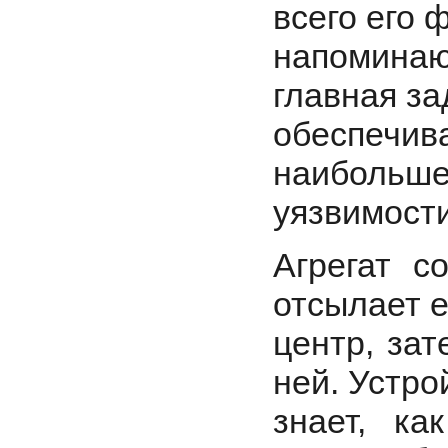
всего его 
напоминаю
главная за
обеспечива
наибольш
уязвимости
Агрегат с
отсылает 
центр, за
ней. Устро
знает, ка