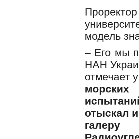
Прорект
университ
модель зн
– Его мы 
НАН Украи
отмечает 
морских
испытан
отыскал 
галеру
Радиоугле