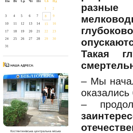
Пн
Вт
Ср
Чт
Пт
Сб
Нд
разные
1
2
мелковод
3
4
5
6
7
9
8
10
11
12
13
14
16
15
глубок
17
18
19
20
21
22
23
опускаютс
24
25
26
27
28
29
30
31
Такая г
смертельн
НАША АДРЕСА:
– Мы нача
оказались 
– продо
заинтере
отече
Костянтинівська центральна міська