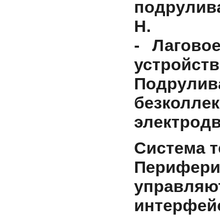
подрулива
Н.
- Лагово
устройство
Подрули
безколле
электрод
Система т
Перифер
управляют
интерфе