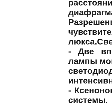
расстоя
диафрагма 
Разреш
чувствите
люкса.
Све
- Две вп
лампы мо
светоди
интенсив
- Ксенон
системы.