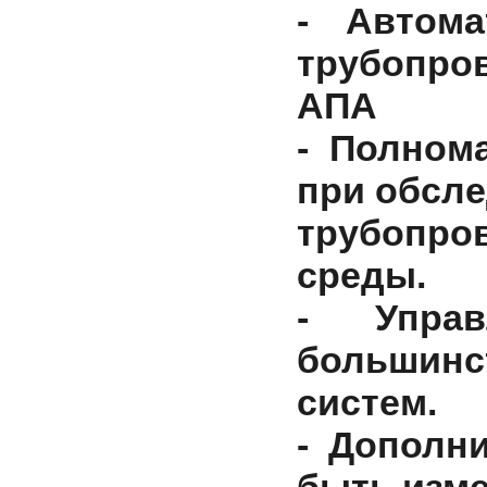
- Автома
трубопро
АПА
- Полном
при обсл
трубопро
среды.
- Упра
большинс
систем.
- Дополн