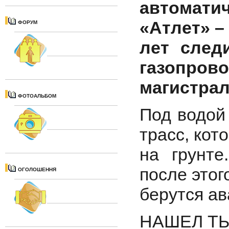
автоматич
«Атлет» –
ФОРУМ
лет след
газопров
магистрал
ФОТОАЛЬБОМ
Под водой
трасс, кот
на грунт
после этог
ОГОЛОШЕННЯ
берутся а
НАШЕЛ Т