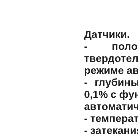
Датчики.
- поло
твердотел
режиме а
- глубин
0,1% с фу
автоматич
- темпера
- затекан