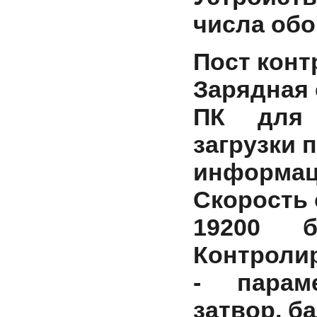
числа обо
Пост конт
Зарядная 
ПК для 
загрузки 
информац
Скорость 
19200 
Контролир
- парам
затвор, б