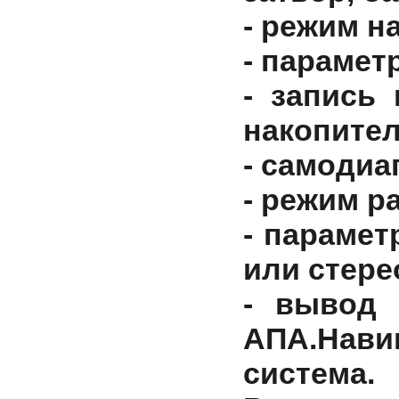
- режим н
- параме
- запись
накопител
- самодиа
- режим р
- параме
или стер
- вывод 
АПА.
Нави
система.