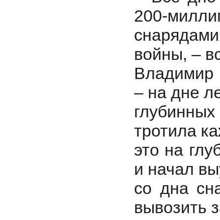
200-милли
снарядами
войны, – в
Владимир 
– на дне л
глубинных
тротила ка
это на глу
и начал в
со дна сн
вывозить з