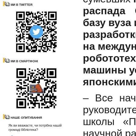
МИ В TWITTER
распада 
базу вуза
разработ
на между
роботот
МИ В СМАРТФОНІ
машины у
японскими
– Все нач
руководит
школы «П
НАШЕ ОПИТУВАННЯ
Як ви вважаєте, чи потрібна нашій
научной р
громаді бібліотека?