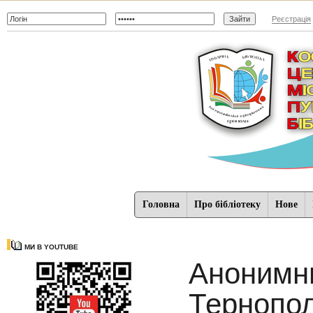
Реєстрація
Головна
Про бібліотеку
Нове
МИ В YOUTUBE
Анонимн
Тернопол