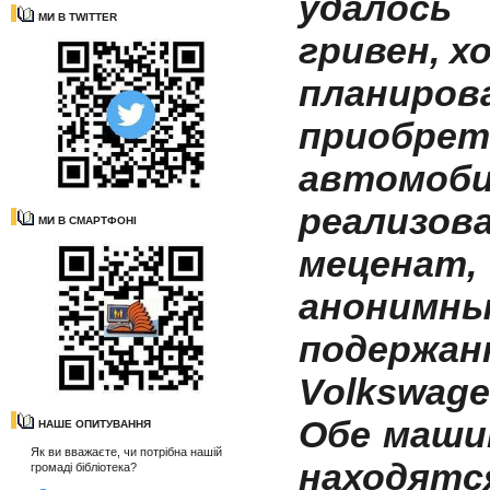
удалось
МИ В TWITTER
гривен, х
планиров
приобрет
автомо
реализов
МИ В СМАРТФОНІ
мецена
анонимны
подерж
Volkswage
Обе маши
НАШЕ ОПИТУВАННЯ
Як ви вважаєте, чи потрібна нашій
находятс
громаді бібліотека?