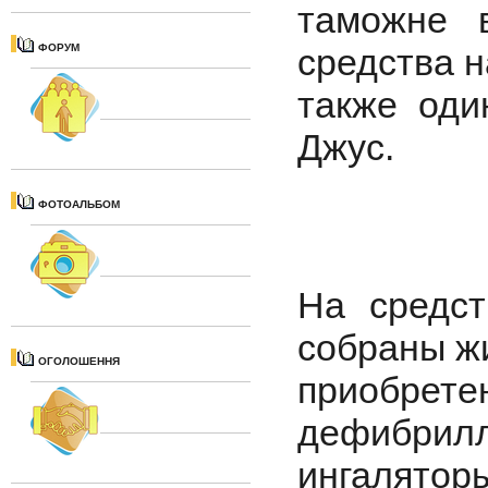
таможне 
ФОРУМ
средства 
также оди
Джус.
ФОТОАЛЬБОМ
На средст
собраны ж
ОГОЛОШЕННЯ
приобр
дефибрилл
ингалято