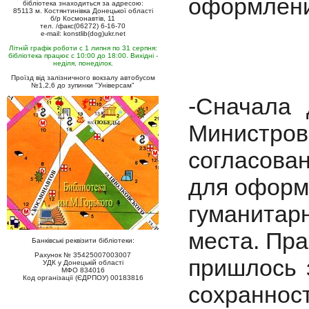
оформлен
бібліотека знаходиться за адресою:
85113 м. Костянтинівка Донецької області
б/р Космонавтів, 11
тел. /факс(06272) 6-16-70
e-mail: konstlib(dog)ukr.net
Літній графік роботи с 1 липня по 31 серпня:
бібліотека працює с 10:00 до 18:00. Вихідні -
неділя, понеділок.
Проїзд від залізничного вокзалу автобусом
№1,2,6 до зупинки "Універсам"
-Сначала 
Министров
согласова
для оформ
гуманитар
места. Пра
Банківські реквізити бібліотеки:
Рахунок № 35425007003007
пришлось 
УДК у Донецькій області
МФО 834016
Код організації (ЄДРПОУ) 00183816
сохраннос