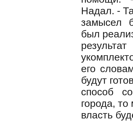
Надал. - Т
замысел б
был реализ
результа
укомплект
его слова
будут гото
способ со
города, то
власть бу