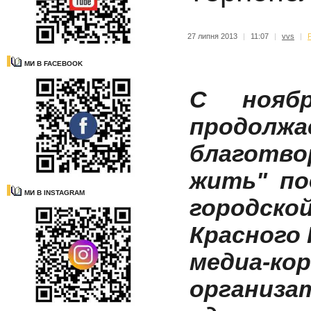
27 липня 2013
|
11:07
|
vvs
|
МИ В FACEBOOK
С нояб
продолжа
благотв
жить" по
МИ В INSTAGRAM
городско
Красного 
медиа-ко
организа