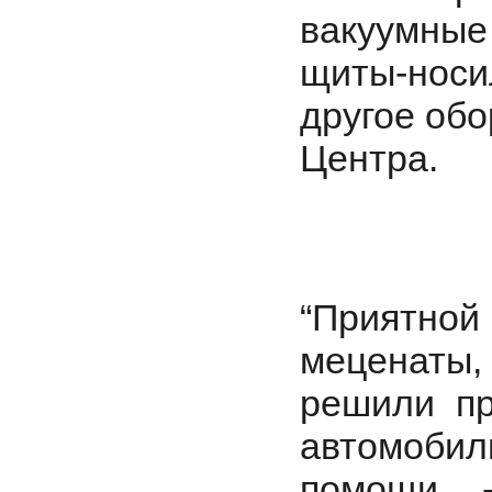
вакуумные
щиты-нос
другое об
Центра.
“Приятной 
меценаты,
решили пр
автомобил
помощи. 