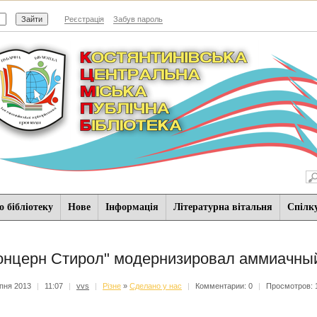
Реєстрація
Забув пароль
 бібліотеку
Нове
Iнформацiя
Літературна вітальня
Спiлк
онцерн Стирол" модернизировал аммиачны
пня 2013
|
11:07
|
vvs
|
Різне
»
Сделано у нас
|
Комментарии: 0
|
Просмотров: 