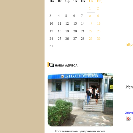
Пн
Вт
Ср
Чт
Пт
Сб
Нд
1
2
3
4
5
6
7
9
8
10
11
12
13
14
16
15
17
18
19
20
21
22
23
24
25
26
27
28
29
30
htt
31
НАША АДРЕСА:
Ист
Обсу
Костянтинівська центральна міська