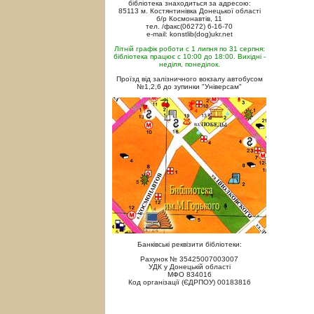
бібліотека знаходиться за адресою:
85113 м. Костянтинівка Донецької області
б/р Космонавтів, 11
тел. /факс(06272) 6-16-70
e-mail: konstlib(dog)ukr.net
Літній графік роботи с 1 липня по 31 серпня:
бібліотека працює с 10:00 до 18:00. Вихідні -
неділя, понеділок.
Проїзд від залізничного вокзалу автобусом
№1,2,6 до зупинки "Універсам"
Банківські реквізити бібліотеки:
Рахунок № 35425007003007
УДК у Донецькій області
МФО 834016
Код організації (ЄДРПОУ) 00183816