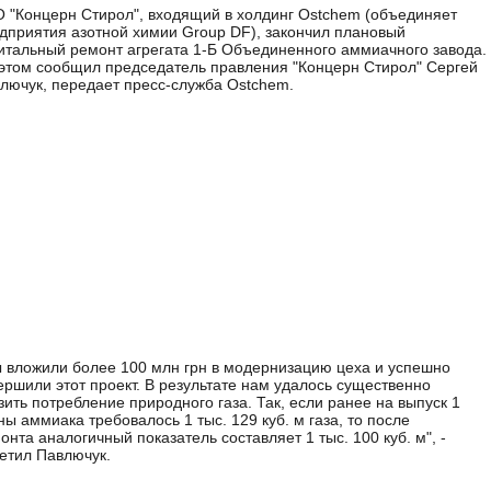
 "Концерн Стирол", входящий в холдинг Ostchem (объединяет
дприятия азотной химии Group DF), закончил плановый
итальный ремонт агрегата 1-Б Объединенного аммиачного завода.
этом сообщил председатель правления "Концерн Стирол" Сергей
лючук, передает пресс-служба Ostchem.
 вложили более 100 млн грн в модернизацию цеха и успешно
ершили этот проект. В результате нам удалось существенно
зить потребление природного газа. Так, если ранее на выпуск 1
ны аммиака требовалось 1 тыс. 129 куб. м газа, то после
онта аналогичный показатель составляет 1 тыс. 100 куб. м", -
етил Павлючук.