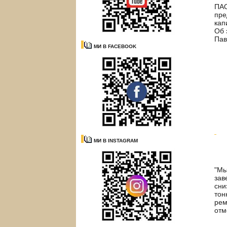
ПАО
пре
кап
Об 
Пав
МИ В FACEBOOK
МИ В INSTAGRAM
"Мы
зав
сни
тон
рем
отм