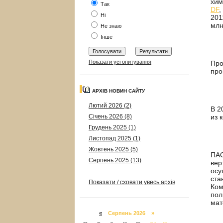
хи
Так
DF
,
Ні
201
млн
Не знаю
Інше
Показати усі опитування
Про
про
АРХІВ НОВИН САЙТУ
Лютий 2026 (2)
В 2
Січень 2026 (8)
из 
Грудень 2025 (1)
Листопад 2025 (1)
Жовтень 2025 (5)
ПАО
Серпень 2025 (13)
вер
осу
ста
Показати / сховати увесь архів
Ком
пол
мат
«
Серпень 2026 »