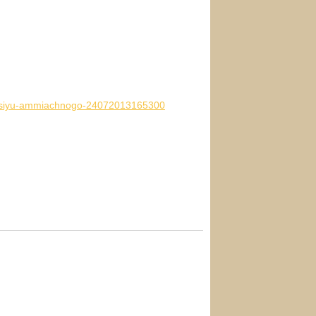
nizatsiyu-ammiachnogo-24072013165300