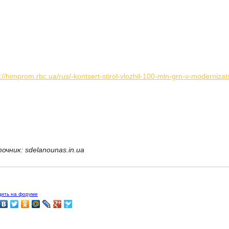
p://himprom.rbc.ua/rus/-kontsert-stirol-vlozhil-100-mln-grn-v-moder
очник: sdelanounas.in.ua
дить на форуме