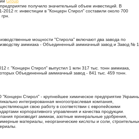
мии
Group
 предприятие получило значительный объем инвестиций. В
1-2012 гг. инвестиции в "Концерн Стирол" составили около 700
 грн.
изводственные мощности "Стирола" включают два завода по
изводству аммиака - Объединенный аммиачный завод и Завод № 1
012 г. "Концерн Стирол" выпустил 1 млн 317 тыс. тонн аммиака,
которых Объединенный аммиачный завод - 841 тыс. 459 тонн.
 "Концерн Стирол" - крупнейшее химическое предприятие Украины
тикально интегрированная многоотраслевая компания,
ществляющая свою работу в соответствии с европейскими
ндартами корпоративного управления и качества продукции.
пания производит аммиак, азотные минеральные удобрения,
имерные материалы, неорганические кислоты и соли, строительны
ериалы.