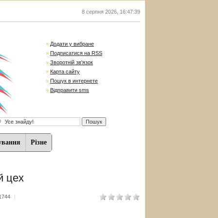
8 серпня 2026
,
16:47:40
»
Додати у вибране
»
Подписатися на RSS
»
Зворотній зв'язок
»
Карта сайту
»
Пошук в интернете
»
Відправити sms
ування
Різне
й цех
1744
|