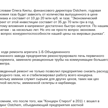
словам Олега Кикты, финансового директора Ostchem, годовая
номия газа будет зависеть от количества выпущенного в цехе
иака и составит от 10 до 20 млн куб. м газа: "Экономический
ект от этой инвестиции составит от 35 до 70 млн грн в год.
тому вложения в капремонт достаточно быстро окупятся. По наши
четам - за несколько лет. Но это не просто вопрос экономии.
 вопрос конкурентоспособности нашей цены на мировых рынках".
оде ремонта агрегата 1-Б Объединенного
иачного завода предприятие реконструировало печь первичного
орминга, заменило реакционные трубы на коммуникации большег
метра.
веденный ремонт не только позволил предприятию снизить расход
родного газа, но и стабилизировал работу всего концерна.
кольку аммиак служит сырьем для других цехов, таких как цех
тной кислоты, аммиачной селитры и карбамида.
омним, что после того, как "Концерн Стирол" в 2011 г. вошел в
динг Ostchem, объединяющий предприятия азотной