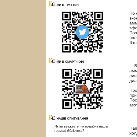
МИ В TWITTER
По 
эко
амм
эфф
Поэ
рас
Это
МИ В СМАРТФОНІ
В х
амм
риф
диа
Про
при
Пос
азо
НАШЕ ОПИТУВАННЯ
Як ви вважаєте, чи потрібна нашій
Нап
громаді бібліотека?
хол