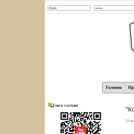
Головна
Про
МИ В YOUTUBE
"К
27 ли