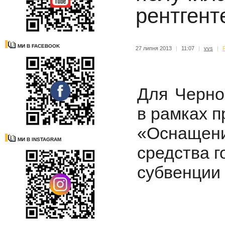
рентгент
МИ В FACEBOOK
27 липня 2013
|
11:07
|
vvs
|
Для Черно
в рамках 
«Оснащен
МИ В INSTAGRAM
средства г
субвенции