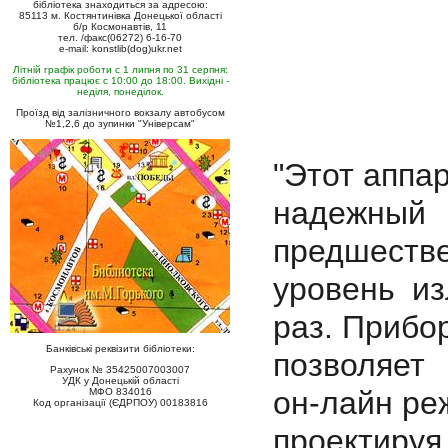
бібліотека знаходиться за адресою:
85113 м. Костянтинівка Донецької області
б/р Космонавтів, 11
тел. /факс(06272) 6-16-70
e-mail: konstlib(dog)ukr.net
Літній графік роботи с 1 липня по 31 серпня:
бібліотека працює с 10:00 до 18:00. Вихідні -
неділя, понеділок.
Проїзд від залізничного вокзалу автобусом
№1,2,6 до зупинки "Універсам"
"Этот аппа
надежный
предшеств
уровень из
раз. Прибо
Банківські реквізити бібліотеки:
позволяет
Рахунок № 35425007003007
УДК у Донецькій області
он-лайн ре
МФО 834016
Код організації (ЄДРПОУ) 00183816
проектиру