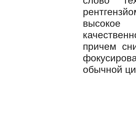
слово те
рентгензйо
высокое
качественн
причем сн
фокусирова
обычной ци