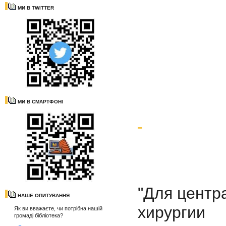
МИ В TWITTER
МИ В СМАРТФОНІ
"Для центр
НАШЕ ОПИТУВАННЯ
хирургии
Як ви вважаєте, чи потрібна нашій
громаді бібліотека?