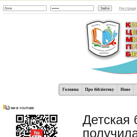
Реєстрація
Головна
Про бібліотеку
Нове
МИ В YOUTUBE
Детская 
получил