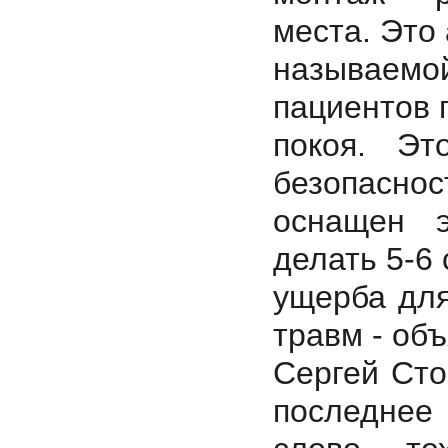
места. Это 
называемой
пациентов 
покоя. Эт
безопаснос
оснащен э
делать 5-6
ущерба для
травм - об
Сергей Стор
последнее