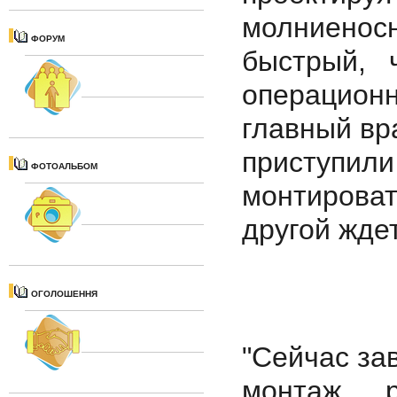
молниенос
ФОРУМ
быстрый, 
операционн
главный вра
приступил
ФОТОАЛЬБОМ
монтироват
другой жде
ОГОЛОШЕННЯ
"Сейчас з
монтаж р