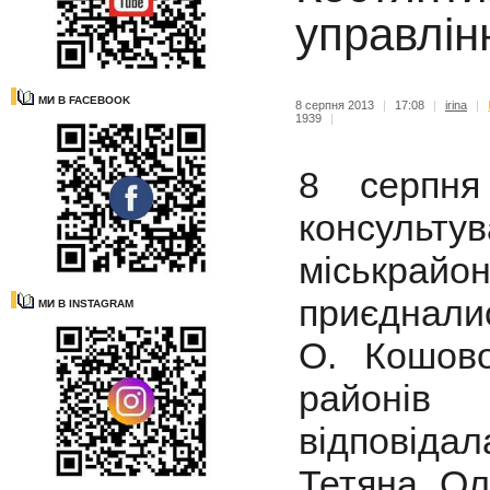
управлін
МИ В FACEBOOK
8 серпня 2013
|
17:08
|
irina
|
1939
|
8 серпня
консульту
міськрайо
приєдналис
МИ В INSTAGRAM
О. Кошово
районів
відповіда
Тетяна Ол