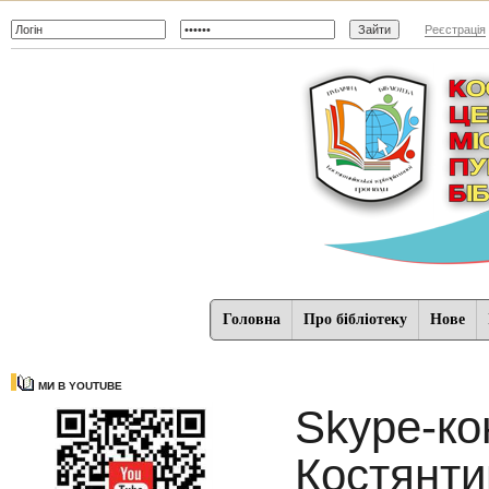
Реєстрація
Головна
Про бібліотеку
Нове
МИ В YOUTUBE
Skype-ко
Костянти