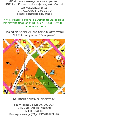
бібліотека знаходиться за адресою:
85113 м. Костянтинівка Донецької області
б/р Космонавтів, 11
тел. /факс(06272) 6-16-70
e-mail: konstlib(dog)ukr.net
Літній графік роботи с 1 липня по 31 серпня:
бібліотека працює с 10:00 до 18:00. Вихідні -
неділя, понеділок.
Проїзд від залізничного вокзалу автобусом
№1,2,6 до зупинки "Універсам"
Банківські реквізити бібліотеки:
Рахунок № 35425007003007
УДК у Донецькій області
МФО 834016
Код організації (ЄДРПОУ) 00183816