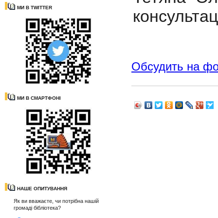
МИ В TWITTER
консультац
Обсудить на ф
МИ В СМАРТФОНІ
НАШЕ ОПИТУВАННЯ
Як ви вважаєте, чи потрібна нашій
громаді бібліотека?