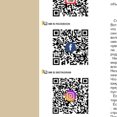
об
Сча
МИ В FACEBOOK
Вот
что
сен
вол
свя
чув
ли…
род
Нез
мер
все
Нез
МИ В INSTAGRAM
неи
Что
каж
пре
пус
Есл
тор
Есл
: з
стр
Пом