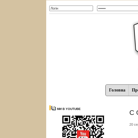
Головна
Про
МИ В YOUTUBE
С 
20 се
Ор