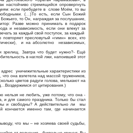
ак настойчиво стремящийся опровергнуть
еям: если пребудете в слове Моём, то вы
свободными. (…)То есть, если Сын Божий
Божьего, то Он, награждая за послушание,
зитор: Разве можно принимать в подарок
ода и независимость, если они влекут за
вечать за каждый свой поступок, за каждый
 повторяет пресловутый «гимн» всех, кто
етически), и на абсолютно независимых,
и зрелищ. Завтра что будет нужно?- Ещё
ительность в наглой лжи, напоившей этот
 адрес уничижительные характеристики из
й, что она взлетела над массой тружеников,
сколько цветов радуги голова, мелькают на
 д…Воздержимся от цитирования.)
нельзя не любить, уже потому, что она -
, и для самого праздника. Только бы стал
имы и свободны? А действительно ли мы
й кончается именно там, где начинается
воду, что мы – не хозяева своей судьбы,
ющийся от волнения, буквально кричал: Вы