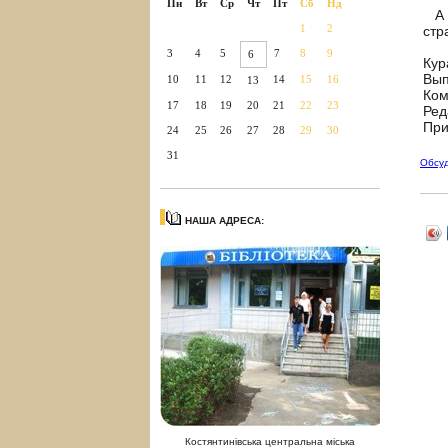
Пн
Вт
Ср
Чт
Пт
Сб
Нд
А б
1
2
стр
3
4
5
7
8
9
6
Кур
Вып
10
11
12
14
15
16
13
Ком
17
18
19
20
21
22
23
Ред
При
24
25
26
27
28
29
30
31
Обсу
НАША АДРЕСА:
Костянтинівська центральна міська