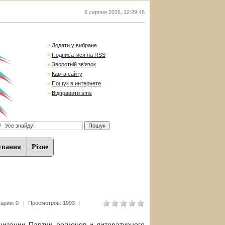
6 серпня 2026
,
12:29:46
»
Додати у вибране
»
Подписатися на RSS
»
Зворотній зв'язок
»
Карта сайту
»
Пошук в интернете
»
Відправити sms
ування
Різне
арии: 0
|
Просмотров: 1993
|
ртии регионов и литературного