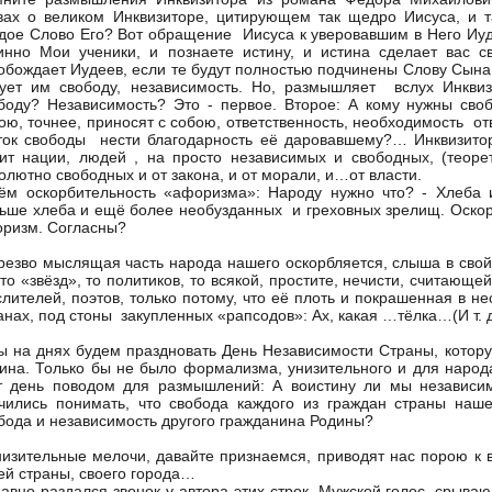
вах о великом Инквизиторе, цитирующем так щедро Иисуса, и т
дое Слово Его? Вот обращение Иисуса к уверовавшим в Него Иуд
инно Мои ученики, и познаете истину, и истина сделает вас 
обождает Иудеев, если те будут полностью подчинены Слову Сына 
ует им свободу, независимость. Но, размышляет вслух Инкви
боду? Независимость? Это - первое. Второе: А кому нужны своб
ою, точнее, приносят с собою, ответственность, необходимость от
ток свободы нести благодарность её даровавшему?… Инквизитор
ит нации, людей , на просто независимых и свободных, (теор
олютно свободных и от закона, и от морали, и…от власти.
ём оскорбительность «афоризма»: Народу нужно что? - Хлеба 
ьше хлеба и ещё более необузданных и греховных зрелищ. Оскорб
ризм. Согласны?
зво мыслящая часть народа нашего оскорбляется, слыша в свой
 то «звёзд», то политиков, то всякой, простите, нечисти, считающе
лителей, поэтов, только потому, что её плоть и покрашенная в не
анах, под стоны закупленных «рапсодов»: Ах, какая …тёлка…(И т.
на днях будем праздновать День Независимости Страны, которую 
ина. Только бы не было формализма, унизительного и для народа
т день поводом для размышлений: А воистину ли мы независ
чились понимать, что свобода каждого из граждан страны наше
бода и независимость другого гражданина Родины?
зительные мелочи, давайте признаемся, приводят нас порою к вы
ей страны, своего города…
авно раздался звонок у автора этих строк. Мужской голос, срыва