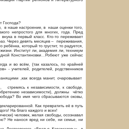
т Господа?
ы, в наше настроение, в наши оценки того,
кого непростого для многих, года. Пред
 внука в первый класс. Кто-то переживает
раз. Через девять месяцев – переживания,
ребёнка, который то грустит, то радуется,
жизни. Институт ли, академия ли, техникум
одной Константиновки…Робеют уже сейчас
да и во всём, (так казалось, по крайней
в» - учителей, родителей, родственников
манящими ,как всегда манит, очаровывает
, стремясь к независимости, к свободе,
 обретению независимости), должны чётко
вобода? Во имя чего сбрасываются оковы,
екларированной. Как превратить её в путь
ого! На благо каждого и всех!
чески) человек, желая свободы, осознавал
ею? Не нанося вред ни себе, ни семье, ни
а Достоевского «Братья Карамазовы», в