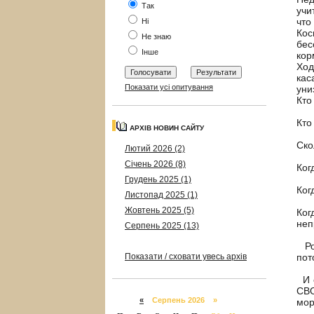
Так
учи
что
Ні
Кос
Не знаю
бес
Інше
кор
Ход
кас
Показати усі опитування
уни
Кто
Кто
АРХІВ НОВИН САЙТУ
Ско
Лютий 2026 (2)
Січень 2026 (8)
Ког
Грудень 2025 (1)
Ког
Листопад 2025 (1)
Жовтень 2025 (5)
Ког
неп
Серпень 2025 (13)
Род
Показати / сховати увесь архів
пот
И е
СВО
«
Серпень 2026 »
мор