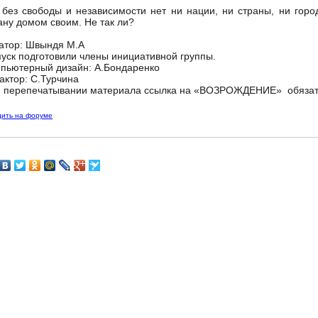
ез свободы и независимости нет ни нации, ни страны, ни город
ану домом своим. Не так ли?
атор: Швындя М.А
уск подготовили члены инициативной группы.
пьютерный дизайн: А.Бондаренко
актор: С.Турчина
 перепечатывании материала ссылка на «ВОЗРОЖДЕНИЕ» обязат
дить на форуме