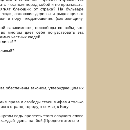
ыть честным перед собой и не признавать,
 ягнят блеющих от страха? На бульваре
ё люди, сажавшие деревья и рыдающие от
вья в пору плодоношения, (как женщину,
ой зависимости, несвободы во всём, что
о многом даёт себя почувствовать эта
самых честных людей.
антливый?
дливый?
рава обеспечены законом, утверждающим их
огие права и свободы стали мифами только
 к стране, городу, к семье, к Богу.
утим ведь прелесть этого сладкого слова
 каждый день на бой.(Предпочтительно –