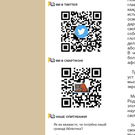
гла
МИ В TWITTER
каж
ист
осв
дар
сво
соб
гло
дел
абс
В ч
бол
МИ В СМАРТФОНІ
афо
Тре
уст
мыс
экр
Мы 
Род
это
нау
сво
НАШЕ ОПИТУВАННЯ
Як ви вважаєте, чи потрібна нашій
Уни
громаді бібліотека?
сво
Нед