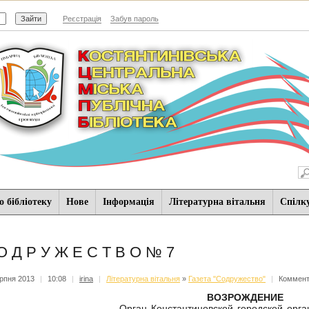
Реєстрація
Забув пароль
 бібліотеку
Нове
Iнформацiя
Літературна вітальня
Спiлк
О Д Р У Ж Е С Т В О № 7
рпня 2013
|
10:08
|
irina
|
Літературна вітальня
»
Газета "Содружество"
|
Коммент
ВОЗРОЖДЕНИЕ
ган Константиновской городской организации Па