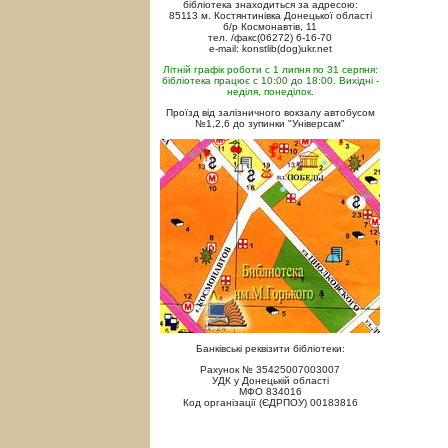
бібліотека знаходиться за адресою:
85113 м. Костянтинівка Донецької області
б/р Космонавтів, 11
тел. /факс(06272) 6-16-70
e-mail: konstlib(dog)ukr.net
Літній графік роботи с 1 липня по 31 серпня:
бібліотека працює с 10:00 до 18:00. Вихідні -
неділя, понеділок.
Проїзд від залізничного вокзалу автобусом
№1,2,6 до зупинки "Універсам"
Банківські реквізити бібліотеки:
Рахунок № 35425007003007
УДК у Донецькій області
МФО 834016
Код організації (ЄДРПОУ) 00183816