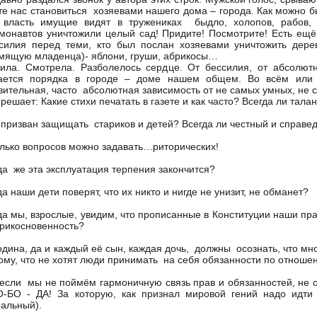
те нас становиться хозяевами нашего дома – города. Как можно б
 власть имущие видят в тружениках быдло, холопов, рабов,
монавтов уничтожили целый сад! Придите! Посмотрите! Есть ещ
силия перед теми, кто был послан хозяевами уничтожить дере
мящую младенца)- яблони, груши, абрикосы…
ила. Смотрела. Разболелось сердце. От бессилия, от абсолютн
ается порядка в городе – доме нашем общем. Во всём или в
зительная, часто абсолютная зависимость от не самых умных, не 
 решает: Какие стихи печатать в газете и как часто? Всегда ли тал
 призван защищать стариков и детей? Всегда ли честный и справе
лько вопросов можно задавать…риторических!
да же эта эксплуатация терпения закончится?
да наши дети поверят, что их никто и нигде не унизит, не обманет?
да мы, взрослые, увидим, что прописанные в Конституции наши п
рикосновенность?
ина, да и каждый её сын, каждая дочь, должны осознать, что мн
ому, что не хотят люди принимать на себя обязанности по отношению
сли мы не поймём гармоничную связь прав и обязанностей, не ощ
-БО - ДА! За которую, как признал мировой гений надо идти
альный).