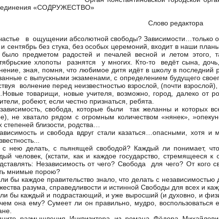
ъединения «СОДРУЖЕСТВО»
Слово редактора
стье в ощущении абсолютной свободы? Зависимости…только о
 и сентябрь без стука, без особых церемоний, входит в наши план
 было предметом радостей и печалей весной и летом этого, та
тябрьские хлопоты разнятся у многих. Кто-то ведёт сына, дочь,
нение, зная, помня, что любимое дитя идёт в школу в последний 
занные с выпускными экзаменами, с определением будущего своего 
ствуя волнение перед неизвестностью взрослой, (почти взрослой), 
Новые товарищи, новые учителя, возможно, город, далеко от р
ители, робеют, если честно признаться, ребята.
ависимость, свобода, которые были так желанны и которых всег
е), не хватало рядом с огромным количеством «нянек», »опекуно
х степеней близости, родства…
ависимость и свобода вдруг стали казаться…опасными, хотя и 
звестность...
 с нею делать, с пьянящей свободой? Каждый ли понимает, что
дый человек, (кстати, как и каждое государство, стремящееся к
дставлять: Независимость от чего? Свобода для чего? От кого с
ть мнимые порою?
и бы каждое правительство знало, что делать с независимостью д
жества разума, справедливости и истинной Свободы для всех и кажд
и бы каждый и подрастающий, и уже выросший (и духовно, и физи
ачем она ему? Сумеет ли он правильно, мудро, воспользоваться 
ане.
ните размышления Инквизитора из романа Фёдора Михайлович