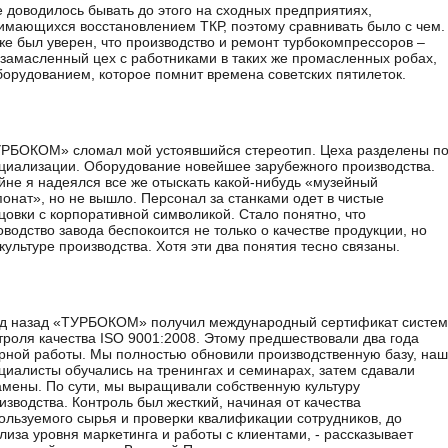
 доводилось бывать до этого на сходных предприятиях,
имающихся восстановлением ТКР, поэтому сравнивать было с чем.
же был уверен, что производство и ремонт турбокомпрессоров –
 замасленный цех с работниками в таких же промасленных робах,
борудованием, которое помнит времена советских пятилеток.
РБОКОМ» сломал мой устоявшийся стереотип. Цеха разделены п
циализации. Оборудование новейшее зарубежного производства.
йне я надеялся все же отыскать какой-нибудь «музейный
понат», но не вышло. Персонал за станками одет в чистые
цовки с корпоративной символикой. Стало понятно, что
оводство завода беспокоится не только о качестве продукции, но
 культуре производства. Хотя эти два понятия тесно связаны.
од назад «ТУРБОКОМ» получил международный сертификат систе
троля качества ISO 9001:2008. Этому предшествовали два года
рной работы. Мы полностью обновили производственную базу, на
циалисты обучались на тренингах и семинарах, затем сдавали
амены. По сути, мы выращивали собственную культуру
изводства. Контроль был жесткий, начиная от качества
ользуемого сырья и проверки квалификации сотрудников, до
лиза уровня маркетинга и работы с клиентами, - рассказывает