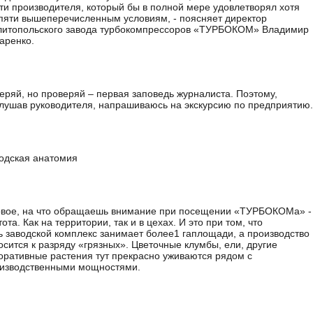
ти производителя, который бы в полной мере удовлетворял хотя
пяти вышеперечисленным условиям, - поясняет директор
итопольского завода турбокомпрессоров «ТУРБОКОМ» Владимир
аренко.
еряй, но проверяй – первая заповедь журналиста. Поэтому,
лушав руководителя, напрашиваюсь на экскурсию по предприятию.
одская анатомия
вое, на что обращаешь внимание при посещении «ТУРБОКОМа» -
тота. Как на территории, так и в цехах. И это при том, что
ь заводской комплекс занимает более1 гаплощади, а производство
осится к разряду «грязных». Цветочные клумбы, ели, другие
оративные растения тут прекрасно уживаются рядом с
изводственными мощностями.