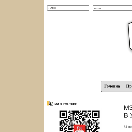
Головна
Про
МИ В YOUTUBE
МЗ
В 
31 се