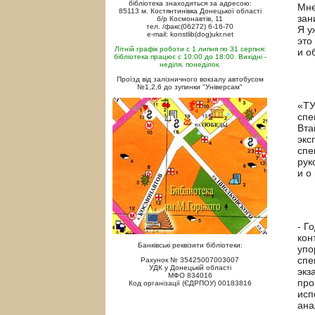
бібліотека знаходиться за адресою:
Мне
85113 м. Костянтинівка Донецької області
зан
б/р Космонавтів, 11
тел. /факс(06272) 6-16-70
Я у
e-mail: konstlib(dog)ukr.net
это
Літній графік роботи с 1 липня по 31 серпня:
и о
бібліотека працює с 10:00 до 18:00. Вихідні -
неділя, понеділок.
Проїзд від залізничного вокзалу автобусом
№1,2,6 до зупинки "Універсам"
«ТУ
спе
Вта
экс
спе
рук
и о
- Г
кон
Банківські реквізити бібліотеки:
упо
спе
Рахунок № 35425007003007
УДК у Донецькій області
экз
МФО 834016
про
Код організації (ЄДРПОУ) 00183816
исп
ана