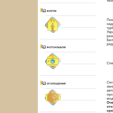
тех
ФОРУМ
Пон
над
тур
Укр
раз
Бел
ряд
ФОТОАЛЬБОМ
Спе
Сег
ОГОЛОШЕННЯ
зан
авт
про
мод
Оче
это
сре