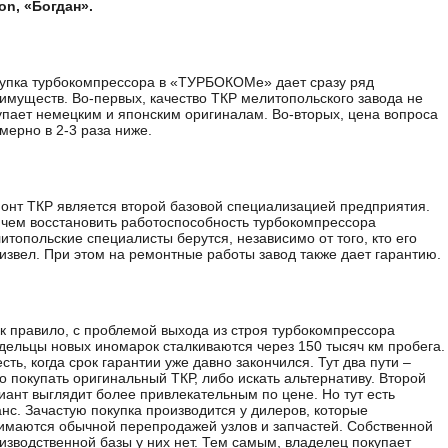
on, «Богдан».
упка турбокомпрессора в «ТУРБОКОМе» дает сразу ряд
имуществ. Во-первых, качество ТКР мелитопольского завода не
упает немецким и японским оригиналам. Во-вторых, цена вопроса
мерно в 2-3 раза ниже.
онт ТКР является второй базовой специализацией предприятия.
чем восстановить работоспособность турбокомпрессора
итопольские специалисты берутся, независимо от того, кто его
извел. При этом на ремонтные работы завод также дает гарантию.
ак правило, с проблемой выхода из строя турбокомпрессора
дельцы новых иномарок сталкиваются через 150 тысяч км пробега.
есть, когда срок гарантии уже давно закончился. Тут два пути –
о покупать оригинальный ТКР, либо искать альтернативу. Второй
иант выглядит более привлекательным по цене. Но тут есть
нс. Зачастую покупка производится у дилеров, которые
имаются обычной перепродажей узлов и запчастей. Собственной
изводственной базы у них нет. Тем самым, владелец покупает