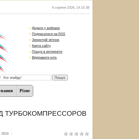
6 серпня 2026
,
14:15:39
»
Додати у вибране
»
Подписатися на RSS
»
Зворотній зв'язок
»
Карта сайту
»
Пошук в интернете
»
Відправити sms
ування
Різне
ОД ТУРБОКОМПРЕССОРОВ
 2816
|