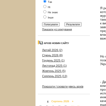
Так
Ні
Я р
кот
Не знаю
жур
Інше
так
к в
зав
Показати усі опитування
пре
вла
важ
АРХІВ НОВИН САЙТУ
Лютий 2026 (2)
Січень 2026 (8)
Но 
поз
Грудень 2025 (1)
Укр
Листопад 2025 (1)
Жовтень 2025 (5)
Серпень 2025 (13)
- Д
ком
Показати / сховати увесь архів
про
исп
инж
кач
«
Серпень 2026 »
еще