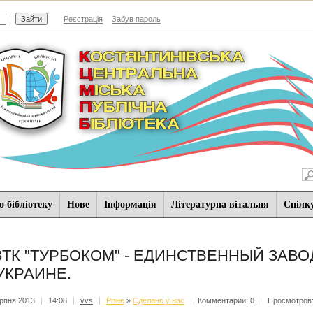
Реєстрація
Забув пароль
 бібліотеку
Нове
Iнформацiя
Літературна вітальня
Спiлк
ТК "ТУРБОКОМ" - ЕДИНСТВЕННЫЙ ЗАВ
УКРАИНЕ.
рпня 2013
|
14:08
|
vvs
|
Різне
»
Сделано у нас
|
Комментарии: 0
|
Просмотров: