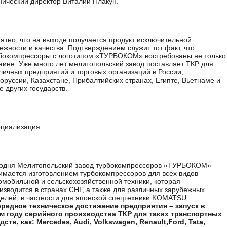
нический директор Виталий Плакун.
ятно, что на выходе получается продукт исключительной
ежности и качества. Подтверждением служит тот факт, что
бокомпрессоры с логотипом «ТУРБОКОМ» востребованы не только
аине. Уже много лет мелитопольский завод поставляет ТКР для
личных предприятий и торговых организаций в России,
оруссии, Казахстане, Прибалтийских странах, Египте, Вьетнаме и
е других государств.
циализация
одня Мелитопольский завод турбокомпрессоров «ТУРБОКОМ»
имается изготовлением турбокомпрессоров для всех видов
омобильной и сельскохозяйственной техники, которая
изводится в странах СНГ, а также для различных зарубежных
елей, в частности для японской спецтехники KOMATSU.
редное техническое достижение предприятия – запуск в
м году серийного производства ТКР для таких транспортных
дств, как: Mercedes, Audi, Volkswagen, Renault,Ford, Tata,