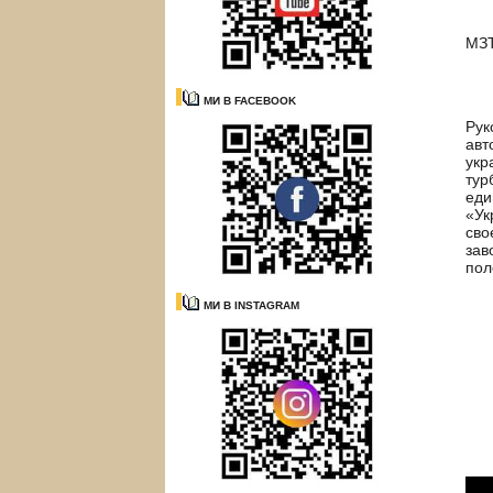
МЗ
МИ В FACEBOOK
Рук
авт
укр
тур
еди
«Ук
сво
зав
пол
МИ В INSTAGRAM