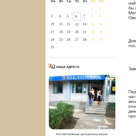
Пн
Вт
Ср
Чт
Пт
Сб
Нд
най
бы 
1
2
Мел
3
4
5
7
8
9
6
Овч
10
11
12
14
15
16
13
17
18
19
20
21
22
23
24
25
26
27
28
29
30
Дов
пос
31
НАША АДРЕСА:
Зав
Пер
чис
вес
отн
дек
про
Костянтинівська центральна міська