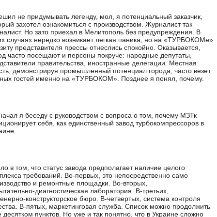
ешил не придумывать легенду, мол, я потенциальный заказчик,
орый захотел ознакомиться с производством. Журналист так
налист. Но зато приехал в Мелитополь без предупреждения. В
их случаях нередко возникает легкая паника, но на «ТУРБОКОМе»
изиту представителя прессы отнеслись спокойно. Оказывается,
од часто посещают и персоны покруче: народные депутаты,
дставители правительства, иностранные делегации. Местная
сть, демонстрируя промышленный потенциал города, часто везет
ных гостей именно на «ТУРБОКОМ». Позднее я понял, почему.
начал я беседу с руководством с вопроса о том, почему МЗТк
иционирует себя, как единственный завод турбокомпрессоров в
аине.
ело в том, что статус завода предполагает наличие целого
плекса требований. Во-первых, это непосредственно само
изводство и ремонтные площадки. Во-вторых,
ытательно-диагностическая лаборатория. В-третьих,
енерно-конструкторское бюро. В-четвертых, система контроля
ества. В-пятых, маркетинговая служба. Список можно продолжить
 десятком пунктов. Но уже и так понятно, что в Украине сложно