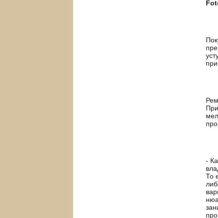
Fot
Пок
пре
уст
при
Рем
При
мел
про
- К
вла
То 
либ
вар
нюа
зан
про