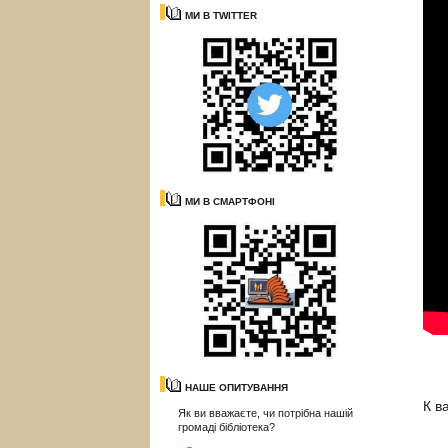
МИ В TWITTER
МИ В СМАРТФОНІ
НАШЕ ОПИТУВАННЯ
К в
Як ви вважаєте, чи потрібна нашій
громаді бібліотека?