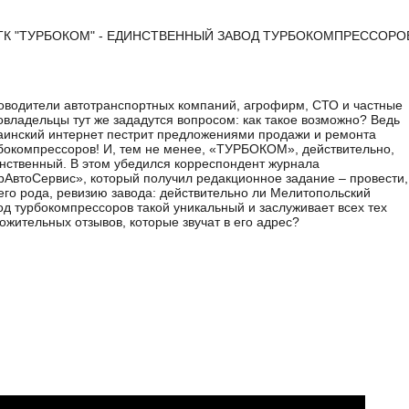
ТК "ТУРБОКОМ" - ЕДИНСТВЕННЫЙ ЗАВОД ТУРБОКОМПРЕССОРОВ
оводители автотранспортных компаний, агрофирм, СТО и частные
овладельцы тут же зададутся вопросом: как такое возможно? Ведь
аинский интернет пестрит предложениями продажи и ремонта
бокомпрессоров! И, тем не менее, «ТУРБОКОМ», действительно,
нственный. В этом убедился корреспондент журнала
рАвтоСервис», который получил редакционное задание – провести,
его рода, ревизию завода: действительно ли Мелитопольский
од турбокомпрессоров такой уникальный и заслуживает всех тех
ожительных отзывов, которые звучат в его адрес?