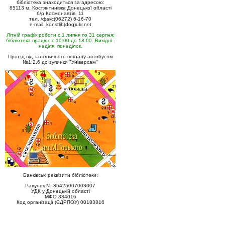
бібліотека знаходиться за адресою:
85113 м. Костянтинівка Донецької області
б/р Космонавтів, 11
тел. /факс(06272) 6-16-70
e-mail: konstlib(dog)ukr.net
Літній графік роботи с 1 липня по 31 серпня:
бібліотека працює с 10:00 до 18:00. Вихідні -
неділя, понеділок.
Проїзд від залізничного вокзалу автобусом
№1,2,6 до зупинки "Універсам"
Банківські реквізити бібліотеки:
Рахунок № 35425007003007
УДК у Донецькій області
МФО 834016
Код організації (ЄДРПОУ) 00183816