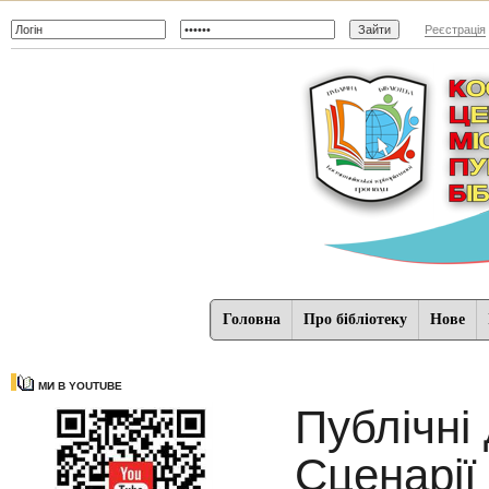
Реєстрація
Головна
Про бібліотеку
Нове
МИ В YOUTUBE
Публічні
Cценарії