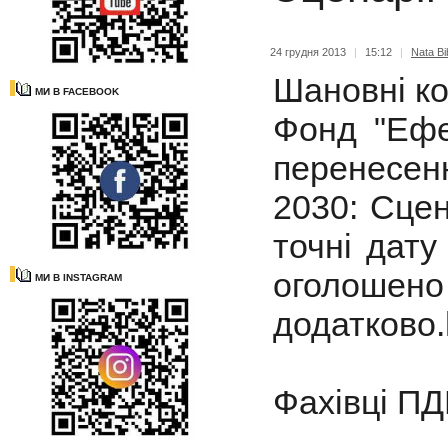
24 грудня 2013
|
15:12
|
Nata Bi
Шановні ко
МИ В FACEBOOK
Фонд "Ефе
перенесен
2030: Cцен
точні дату
оголошено
МИ В INSTAGRAM
додатково.h
Фахівці ПД