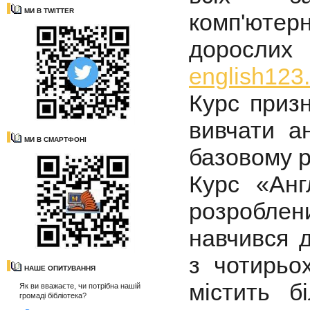
МИ В TWITTER
комп'юте
доросл
english123
Курс призн
вивчати а
МИ В СМАРТФОНІ
базовому р
Курс «Анг
розробле
навчився д
з чотирьох
НАШЕ ОПИТУВАННЯ
містить б
Як ви вважаєте, чи потрібна нашій
громаді бібліотека?