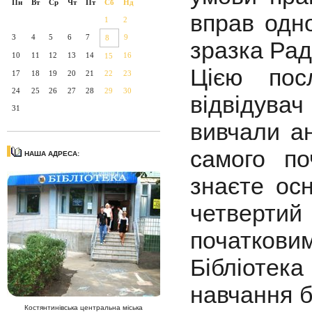
Пн
Вт
Ср
Чт
Пт
Сб
Нд
вправ одно
1
2
3
4
5
6
7
9
8
зразка Рад
10
11
12
13
14
16
15
Цією пос
17
18
19
20
21
22
23
24
25
26
27
28
29
30
відвідува
31
вивчали ан
самого по
НАША АДРЕСА:
знаєте ос
четвертий
початкови
Бібліоте
навчання б
Костянтинівська центральна міська