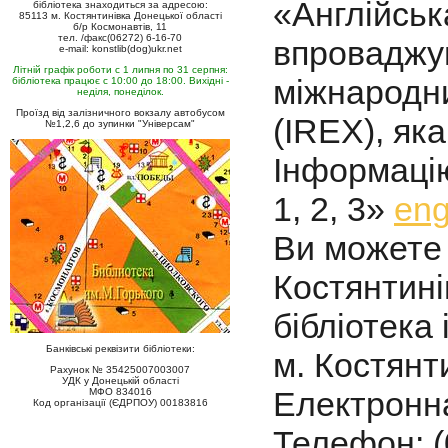
«Англійськ
бібліотека знаходиться за адресою:
85113 м. Костянтинівка Донецької області
б/р Космонавтів, 11
тел. /факс(06272) 6-16-70
впровадж
e-mail: konstlib(dog)ukr.net
Літній графік роботи с 1 липня по 31 серпня:
міжнародн
бібліотека працює с 10:00 до 18:00. Вихідні -
неділя, понеділок.
Проїзд від залізничного вокзалу автобусом
(IREX), яка
№1,2,6 до зупинки "Універсам"
Інформацію
1, 2, 3»
eng
Ви можете 
Костянтин
бібліотека 
Банківські реквізити бібліотеки:
м. Костянт
Рахунок № 35425007003007
УДК у Донецькій області
Електронна
МФО 834016
Код організації (ЄДРПОУ) 00183816
Телефон: (