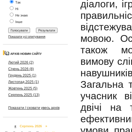
діалоги, і
Так
Ні
правильн
Не знаю
Інше
відстежу
мовою. Ос
Показати усі опитування
також мо
АРХІВ НОВИН САЙТУ
вимову слі
Лютий 2026 (2)
Січень 2026 (8)
навушників
Грудень 2025 (1)
Загальна т
Листопад 2025 (1)
Жовтень 2025 (5)
учасник в
Серпень 2025 (13)
двічі на
Показати / сховати увесь архів
ефективни
«
Серпень 2026 »
умови пра