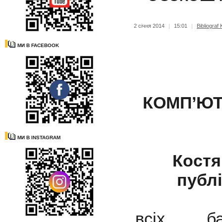
2 січня 2014
|
15:01
|
Bibliograf
МИ В FACEBOOK
КОМП’ЮТ
МИ В INSTAGRAM
Костя
публі
всіх ба