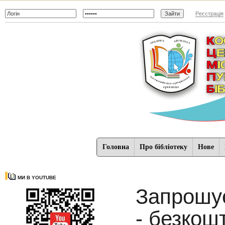
Реєстрація
Головна
Про бібліотеку
Нове
МИ В YOUTUBE
Запрошує
- безкош