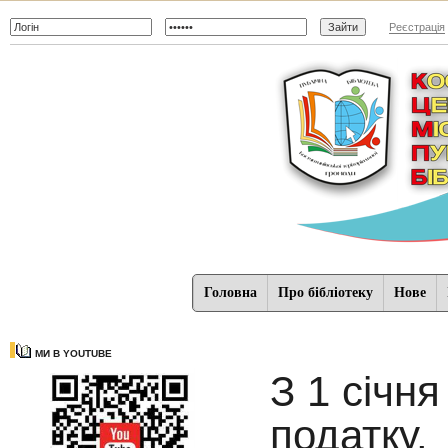
Реєстрація
Головна
Про бібліотеку
Нове
МИ В YOUTUBE
З 1 січня
податку.