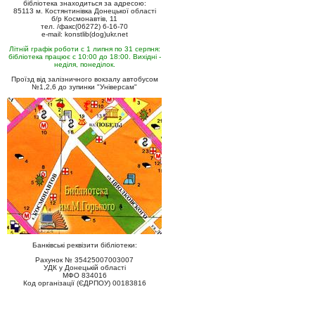
бібліотека знаходиться за адресою:
85113 м. Костянтинівка Донецької області
б/р Космонавтів, 11
тел. /факс(06272) 6-16-70
e-mail: konstlib(dog)ukr.net
Літній графік роботи с 1 липня по 31 серпня:
бібліотека працює с 10:00 до 18:00. Вихідні -
неділя, понеділок.
Проїзд від залізничного вокзалу автобусом
№1,2,6 до зупинки "Універсам"
Банківські реквізити бібліотеки:
Рахунок № 35425007003007
УДК у Донецькій області
МФО 834016
Код організації (ЄДРПОУ) 00183816