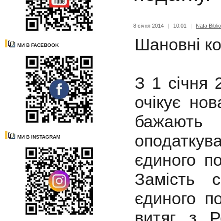
8 січня 2014
|
10:01
|
Nata Bibli
Шановні ко
МИ В FACEBOOK
З 1 січня 
очікує нов
бажають
оподаткува
МИ В INSTAGRAM
єдиного по
Замість с
єдиного п
витяг з Р