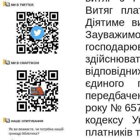
МИ В TWITTER
Витяг пла
Діятиме в
Зауваж
господарю
здійсню
МИ В СМАРТФОНІ
відповідн
єдиного 
передбаче
року № 657
кодексу У
НАШЕ ОПИТУВАННЯ
платників 
Як ви вважаєте, чи потрібна нашій
громаді бібліотека?