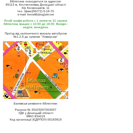
бібліотека знаходиться за адресою:
85113 м. Костянтинівка Донецької області
б/р Космонавтів, 11
тел. /факс(06272) 6-16-70
e-mail: konstlib(dog)ukr.net
Літній графік роботи с 1 липня по 31 серпня:
бібліотека працює с 10:00 до 18:00. Вихідні -
неділя, понеділок.
Проїзд від залізничного вокзалу автобусом
№1,2,6 до зупинки "Універсам"
Банківські реквізити бібліотеки:
Рахунок № 35425007003007
УДК у Донецькій області
МФО 834016
Код організації (ЄДРПОУ) 00183816