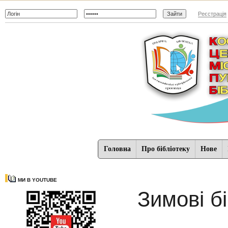
Реєстрація
Головна
Про бібліотеку
Нове
МИ В YOUTUBE
Зимові б