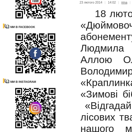
23 лютого 2014
|
14:02
|
irina
|
18 лютого
«Дюймовоч
МИ В FACEBOOK
абонемент
Людмила 
Аллою Ол
Володими
«Краплин
МИ В INSTAGRAM
«Зимові бі
«Відгадайц
лісових тв
нашого м