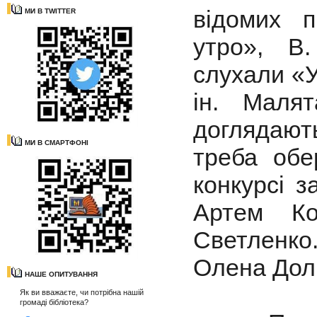
відомих 
МИ В TWITTER
утро», В
слухали «У
ін. Маля
доглядаю
МИ В СМАРТФОНІ
треба обе
конкурсі 
Артем Ко
Светленко
Олена Долг
НАШЕ ОПИТУВАННЯ
Як ви вважаєте, чи потрібна нашій
громаді бібліотека?