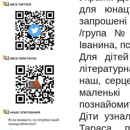
МИ В TWITTER
для юнац
запрошені
/група №
Іванина, п
Для діте
МИ В СМАРТФОНІ
літератур
наш, серц
маленьк
познайоми
Діти узна
НАШЕ ОПИТУВАННЯ
Як ви вважаєте, чи потрібна нашій
громаді бібліотека?
Тараса, 