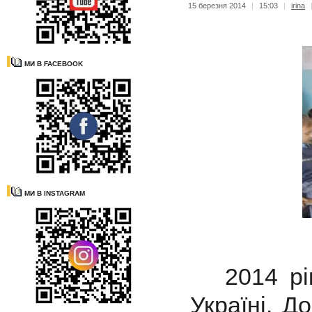
15 березня 2014
|
15:03
|
irina
МИ В FACEBOOK
МИ В INSTAGRAM
2014 рі
Україні. Д