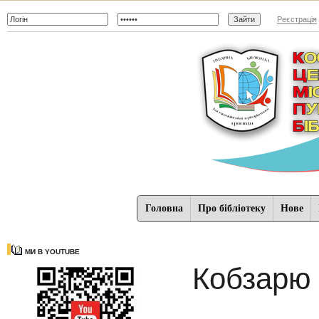
Реєстрація
Головна
Про бібліотеку
Нове
МИ В YOUTUBE
Кобзарю 