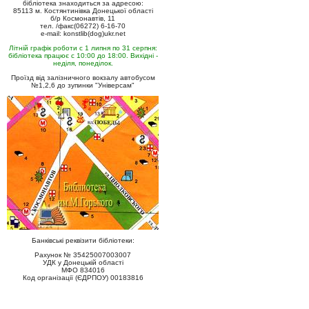
бібліотека знаходиться за адресою:
85113 м. Костянтинівка Донецької області
б/р Космонавтів, 11
тел. /факс(06272) 6-16-70
e-mail: konstlib(dog)ukr.net
Літній графік роботи с 1 липня по 31 серпня:
бібліотека працює с 10:00 до 18:00. Вихідні -
неділя, понеділок.
Проїзд від залізничного вокзалу автобусом
№1,2,6 до зупинки "Універсам"
Банківські реквізити бібліотеки:
Рахунок № 35425007003007
УДК у Донецькій області
МФО 834016
Код організації (ЄДРПОУ) 00183816