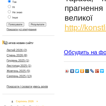
Так
прагненн
Ні
Не знаю
велик
Інше
http://kons
Показати усі опитування
АРХІВ НОВИН САЙТУ
Лютий 2026 (2)
Обсудить на ф
Січень 2026 (8)
Грудень 2025 (1)
Листопад 2025 (1)
Жовтень 2025 (5)
Серпень 2025 (13)
Показати / сховати увесь архів
«
Серпень 2026 »