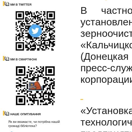
МИ В TWITTER
В частн
установле
зернооч
«Кальчицк
(Донецкая
МИ В СМАРТФОНІ
пресс-слу
корпораци
«Установ
НАШЕ ОПИТУВАННЯ
технологи
Як ви вважаєте, чи потрібна нашій
громаді бібліотека?