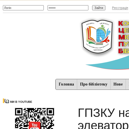
Реєстрація
Головна
Про бібліотеку
Нове
МИ В YOUTUBE
ГПЗКУ н
элеватор