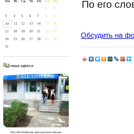
По его сло
Пн
Вт
Ср
Чт
Пт
Сб
Нд
1
2
3
4
5
6
7
8
9
11
12
13
14
15
16
10
18
19
20
21
22
23
17
Обсудить на ф
24
25
26
27
28
29
30
31
НАША АДРЕСА:
Костянтинівська центральна міська