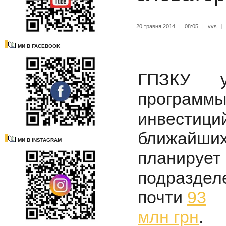
20 травня 2014
|
08:05
|
vvs
|
МИ В FACEBOOK
ГПЗКУ у
программы
инвестиц
ближайших
МИ В INSTAGRAM
планируе
подраздел
почти
93
млн грн
.