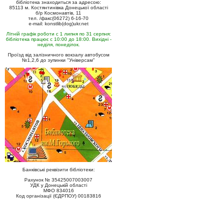
бібліотека знаходиться за адресою:
85113 м. Костянтинівка Донецької області
б/р Космонавтів, 11
тел. /факс(06272) 6-16-70
e-mail: konstlib(dog)ukr.net
Літній графік роботи с 1 липня по 31 серпня:
бібліотека працює с 10:00 до 18:00. Вихідні -
неділя, понеділок.
Проїзд від залізничного вокзалу автобусом
№1,2,6 до зупинки "Універсам"
Банківські реквізити бібліотеки:
Рахунок № 35425007003007
УДК у Донецькій області
МФО 834016
Код організації (ЄДРПОУ) 00183816