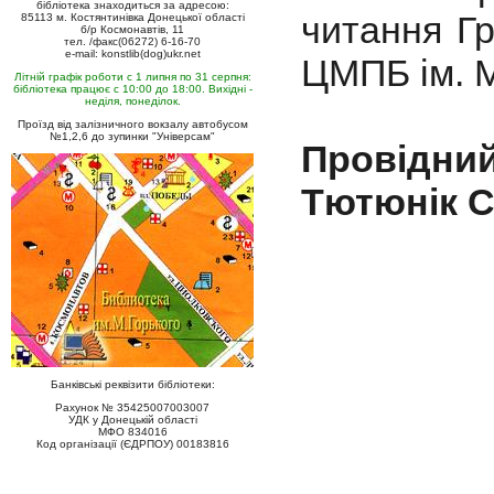
бібліотека знаходиться за адресою:
читання Гр
85113 м. Костянтинівка Донецької області
б/р Космонавтів, 11
тел. /факс(06272) 6-16-70
e-mail: konstlib(dog)ukr.net
ЦМПБ ім. М
Літній графік роботи с 1 липня по 31 серпня:
бібліотека працює с 10:00 до 18:00. Вихідні -
неділя, понеділок.
Проїзд від залізничного вокзалу автобусом
№1,2,6 до зупинки "Універсам"
Провідний
Тютюнік С
Банківські реквізити бібліотеки:
Рахунок № 35425007003007
УДК у Донецькій області
МФО 834016
Код організації (ЄДРПОУ) 00183816