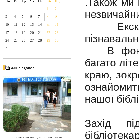
.Також ми 
Пн
Вт
Ср
Чт
Пт
Сб
Нд
1
2
незвичайни
3
4
5
6
7
9
8
Екскурсі
10
11
12
13
14
16
15
17
18
19
20
21
22
23
пізнаваль
24
25
26
27
28
29
30
В фондах
31
багато літ
НАША АДРЕСА:
краю, зокр
ознайомит
нашої біблі
Захід пі
бібліотека
Костянтинівська центральна міська