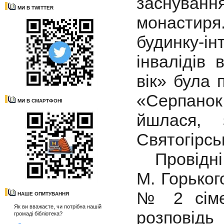
заснуван
МИ В TWITTER
монастиря
будинку-ін
інвалідів
вік» була 
«Серпанок
МИ В СМАРТФОНІ
йшлася, 
Святогірсь
Провідні б
М. Горьког
№ 2 сімей
НАШЕ ОПИТУВАННЯ
Як ви вважаєте, чи потрібна нашій
розповід
громаді бібліотека?