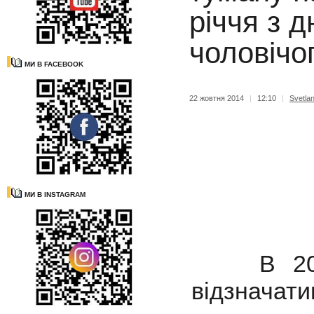
річчя з 
чоловічо
МИ В FACEBOOK
22 жовтня 2014
|
12:10
|
Svetla
МИ В INSTAGRAM
В 2014 р
відзначат