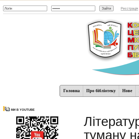
Реєстрація
Головна
Про бібліотеку
Нове
МИ В YOUTUBE
Літерату
туману н