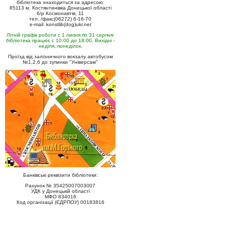
бібліотека знаходиться за адресою:
85113 м. Костянтинівка Донецької області
б/р Космонавтів, 11
тел. /факс(06272) 6-16-70
e-mail: konstlib(dog)ukr.net
Літній графік роботи с 1 липня по 31 серпня:
бібліотека працює с 10:00 до 18:00. Вихідні -
неділя, понеділок.
Проїзд від залізничного вокзалу автобусом
№1,2,6 до зупинки "Універсам"
Банківські реквізити бібліотеки:
Рахунок № 35425007003007
УДК у Донецькій області
МФО 834016
Код організації (ЄДРПОУ) 00183816