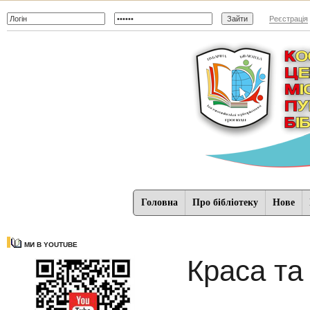
Реєстрація
Головна
Про бібліотеку
Нове
МИ В YOUTUBE
Краса та