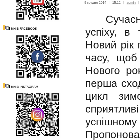
5 грудня 2014
|
15:12
|
admin
|
Сучасній
успіху, в
МИ В FACEBOOK
Новий рік 
часу, щоб 
Нового ро
перша схо
МИ В INSTAGRAM
цикл зим
сприятливі
успішному
Пропонов