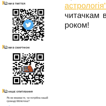
астрологія
МИ В TWITTER
читачкам 
роком!
МИ В СМАРТФОНІ
НАШЕ ОПИТУВАННЯ
Як ви вважаєте, чи потрібна нашій
громаді бібліотека?