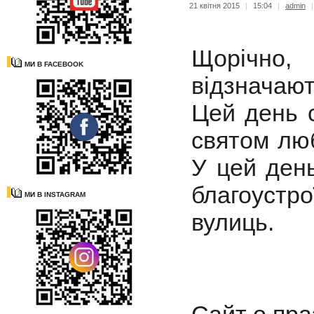
21 квітня 2015
|
15:04
|
admin
Щорічно,
МИ В FACEBOOK
відзначаю
Цей день 
святом люб
У цей день
благоустр
МИ В INSTAGRAM
вулиць.