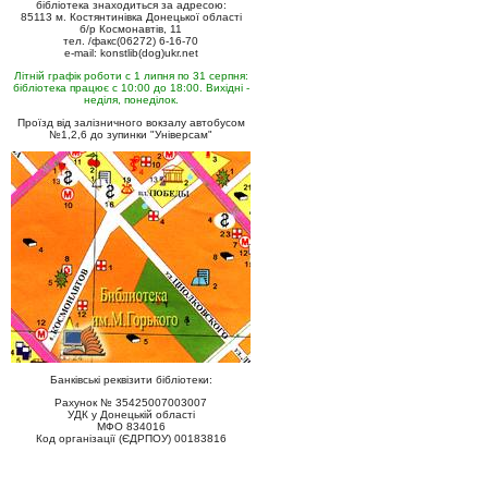
бібліотека знаходиться за адресою:
85113 м. Костянтинівка Донецької області
б/р Космонавтів, 11
тел. /факс(06272) 6-16-70
e-mail: konstlib(dog)ukr.net
Літній графік роботи с 1 липня по 31 серпня:
бібліотека працює с 10:00 до 18:00. Вихідні -
неділя, понеділок.
Проїзд від залізничного вокзалу автобусом
№1,2,6 до зупинки "Універсам"
Банківські реквізити бібліотеки:
Рахунок № 35425007003007
УДК у Донецькій області
МФО 834016
Код організації (ЄДРПОУ) 00183816