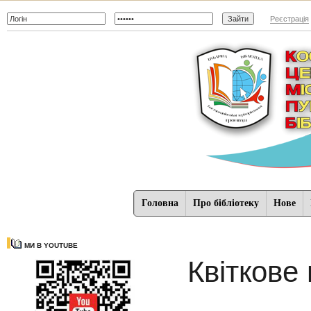
Реєстрація
Головна
Про бібліотеку
Нове
МИ В YOUTUBE
Квіткове 