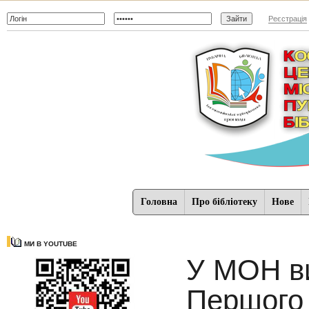
Реєстрація
Головна
Про бібліотеку
Нове
МИ В YOUTUBE
У МОН ви
Першого 