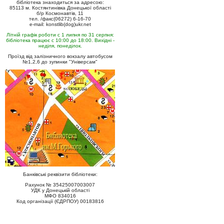
бібліотека знаходиться за адресою:
85113 м. Костянтинівка Донецької області
б/р Космонавтів, 11
тел. /факс(06272) 6-16-70
e-mail: konstlib(dog)ukr.net
Літній графік роботи с 1 липня по 31 серпня:
бібліотека працює с 10:00 до 18:00. Вихідні -
неділя, понеділок.
Проїзд від залізничного вокзалу автобусом
№1,2,6 до зупинки "Універсам"
Банківські реквізити бібліотеки:
Рахунок № 35425007003007
УДК у Донецькій області
МФО 834016
Код організації (ЄДРПОУ) 00183816