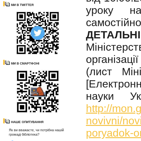
МИ В TWITTER
уроку на
самостійно
ДЕТАЛЬН
Міністерст
організац
МИ В СМАРТФОНІ
(лист Мін
[Електронн
науки Ук
http://mon.
novivni/nov
НАШЕ ОПИТУВАННЯ
poryadok-o
Як ви вважаєте, чи потрібна нашій
громаді бібліотека?