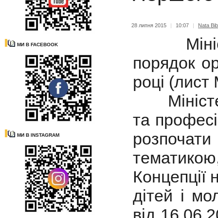
28 липня 2015
|
10:07
|
Nata Bib
Міністер
МИ В FACEBOOK
порядок ор
році (лист 
Міністерс
та профес
розпочат
МИ В INSTAGRAM
тематико
Концепції 
дітей і м
від 16.06.