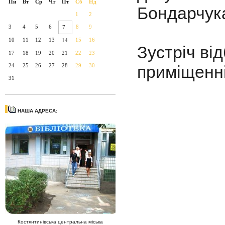
Пн
Вт
Ср
Чт
Пт
Сб
Нд
Бондарчука
1
2
3
4
5
6
8
9
7
10
11
12
13
15
16
14
Зустріч від
17
18
19
20
21
22
23
24
25
26
27
28
29
30
приміщенн
31
НАША АДРЕСА:
Костянтинівська центральна міська