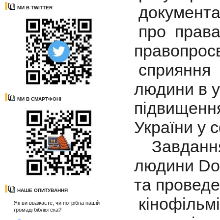
документа
МИ В TWITTER
про права
правопрос
сприяння а
людини в у
МИ В СМАРТФОНІ
підвищення
України у 
Завданням
людини Doc
та проведе
НАШЕ ОПИТУВАННЯ
кінофільм
Як ви вважаєте, чи потрібна нашій
громаді бібліотека?