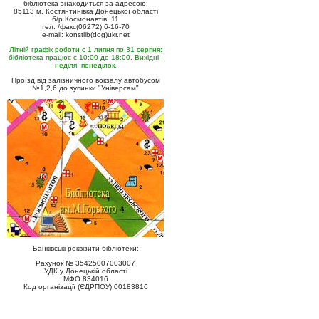
бібліотека знаходиться за адресою:
85113 м. Костянтинівка Донецької області
б/р Космонавтів, 11
тел. /факс(06272) 6-16-70
e-mail: konstlib(dog)ukr.net
Літній графік роботи с 1 липня по 31 серпня:
бібліотека працює с 10:00 до 18:00. Вихідні -
неділя, понеділок.
Проїзд від залізничного вокзалу автобусом
№1,2,6 до зупинки "Універсам"
Банківські реквізити бібліотеки:
Рахунок № 35425007003007
УДК у Донецькій області
МФО 834016
Код організації (ЄДРПОУ) 00183816