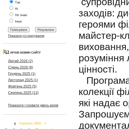
супровідни
Так
Ні
заходів: ди
Не знаю
героями фі
Інше
майстер-кл
Показати усі опитування
виховання,
АРХІВ НОВИН САЙТУ
розуміння 
Лютий 2026 (2)
цінності.
Січень 2026 (8)
Грудень 2025 (1)
Програма 
Листопад 2025 (1)
Жовтень 2025 (5)
колекції ф
Серпень 2025 (13)
які надає 
Показати / сховати увесь архів
Запрошуєм
документа
«
Серпень 2026 »