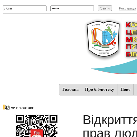
Реєстрація
Головна
Про бібліотеку
Нове
МИ В YOUTUBE
Відкритт
прав лю