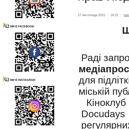
27 листопада 2015
|
16:11
|
nat
МИ В FACEBOOK
Ш
Раді запро
медіапрос
для підліт
МИ В INSTAGRAM
міській пуб
Кіноклуб 
Docudays 
регулярни