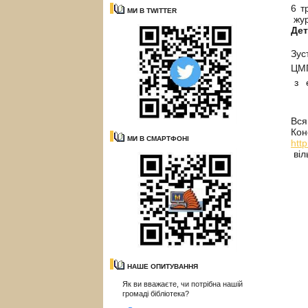
6 т
МИ В TWITTER
жур
Де
Зус
ЦМП
з е
Вся
Ко
МИ В СМАРТФОНІ
htt
віл
НАШЕ ОПИТУВАННЯ
Як ви вважаєте, чи потрібна нашій
громаді бібліотека?