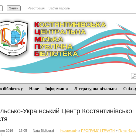
Реєстрація
Забув пароль
 бібліотеку
Нове
Iнформацiя
Літературна вітальня
Спiлк
льсько-Український Центр Костянтинівсько
стя
вня 2016
|
13:05
|
Nata Bibliograf
|
Iнформацiя
»
ПРОГРАМИ І ГРАНТИ
»
Пункт Євро
|