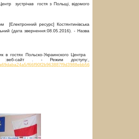
Центр зустрічав гостя з Польщі, відомого
ом [Електронний ресурс] Костянтинівська
ьний (дата звернення:08.05.2016). - Назва
ик в гостях Польско-Украинского Центра
ия :веб-сайт . - Режим доступу:,
d4a69daba24a5/f66f90f2b963887f9d3988ebb56977e8b936b674/web/
,