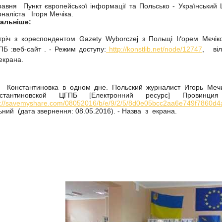
равня Пункт європейської інформації та Польсько - Український 
наліста Ігоря Мечіка.
тальніше:
тріч з кореспондентом Gazety Wyborczej з Польщі Іґорем Мєчік
Б :веб-сайт . - Режим доступу:
http://konstlib.net/node/12747
, віл
крана.
 Константиновка в одном дне. Польский журналист Игорь Меч
нстантиновской ЦГПБ [Електронний ресурс] Провинц
p://savemyshare.com/08052016/b/e/9/2/5/8d0e05bcc2aa6e749f7860
ьний (дата звернення: 08.05.2016). - Назва з екрана.