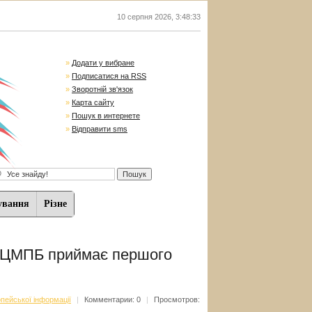
10 серпня 2026
,
3:48:34
»
Додати у вибране
»
Подписатися на RSS
»
Зворотній зв'язок
»
Карта сайту
»
Пошук в интернете
»
Відправити sms
ування
Різне
ї ЦМПБ приймає першого
пейської інформації
|
Комментарии: 0
|
Просмотров: