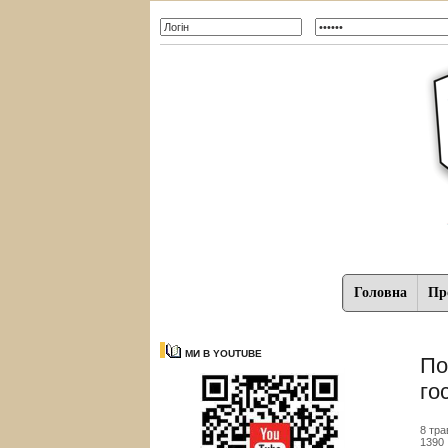
Головна
Про
МИ В YOUTUBE
По
го
8 тра
1390