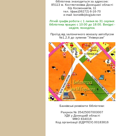
бібліотека знаходиться за адресою:
85113 м. Костянтинівка Донецької області
б/р Космонавтів, 11
тел. /факс(06272) 6-16-70
e-mail: konstlib(dog)ukr.net
Літній графік роботи с 1 липня по 31 серпня:
бібліотека працює с 10:00 до 18:00. Вихідні -
неділя, понеділок.
Проїзд від залізничного вокзалу автобусом
№1,2,6 до зупинки "Універсам"
Банківські реквізити бібліотеки:
Рахунок № 35425007003007
УДК у Донецькій області
МФО 834016
Код організації (ЄДРПОУ) 00183816