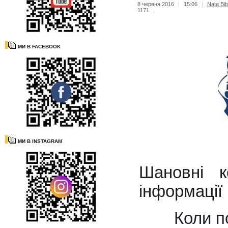
8 червня 2016
|
15:06
|
Nata Bib
1171
|
МИ В FACEBOOK
МИ В INSTAGRAM
Шановні 
інформації 
Коли п