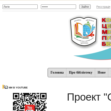
Реєстрація
Головна
Про бібліотеку
Нове
МИ В YOUTUBE
Проект "