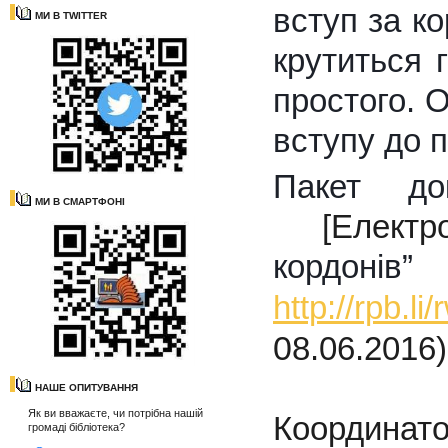
вступ за ко
МИ В TWITTER
крутиться 
простого. О
вступу до 
Пакет до
МИ В СМАРТФОНІ
[Електро
кордонів
http://rpb.li
0
8
.06.2016
НАШЕ ОПИТУВАННЯ
Як ви вважаєте, чи потрібна нашій
Координат
громаді бібліотека?