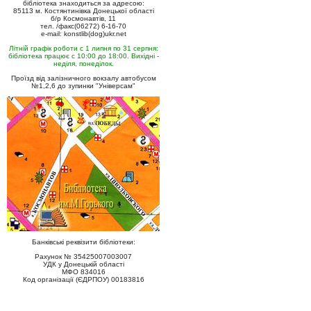
бібліотека знаходиться за адресою:
85113 м. Костянтинівка Донецької області
б/р Космонавтів, 11
тел. /факс(06272) 6-16-70
e-mail: konstlib(dog)ukr.net
Літній графік роботи с 1 липня по 31 серпня:
бібліотека працює с 10:00 до 18:00. Вихідні -
неділя, понеділок.
Проїзд від залізничного вокзалу автобусом
№1,2,6 до зупинки "Універсам"
Банківські реквізити бібліотеки:
Рахунок № 35425007003007
УДК у Донецькій області
МФО 834016
Код організації (ЄДРПОУ) 00183816