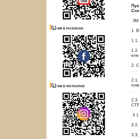
Пун
Сою
ЗМ
МИ В FACEBOOK
1. В
1.1.
1.2.
елеме
2. 
. . .
2.1. 
пові
МИ В INSTAGRAM
. . .
2.3. 
СТРАТ
3.1. 
3.2.
3.3. 