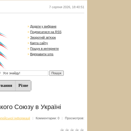
7 серпня 2026
,
18:40:51
»
Додати у вибране
»
Подписатися на RSS
»
Зворотній зв'язок
»
Карта сайту
»
Пошук в интернете
»
Відправити sms
ування
Різне
кого Союзу в Україні
пейської інформації
|
Комментарии: 0
|
Просмотров: