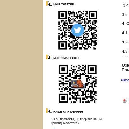
МИ В TWITTER
3.4.
3.5.
4. СП
4.1. 
4.2. 
4.3. 
. . . 
МИ В СМАРТФОНІ
Озн
Пом
Обсу
НАШЕ ОПИТУВАННЯ
Як ви вважаєте, чи потрібна нашій
громаді бібліотека?