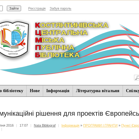
Реєстрація
Забув пароль
 бібліотеку
Нове
Iнформацiя
Літературна вітальня
Спiлк
мунікаційні рішення для проектів Європейсь
пня 2016
|
17:07
|
Nata Bibliograf
|
Iнформацiя
»
ПРОГРАМИ І ГРАНТИ
»
Пункт Євро
|