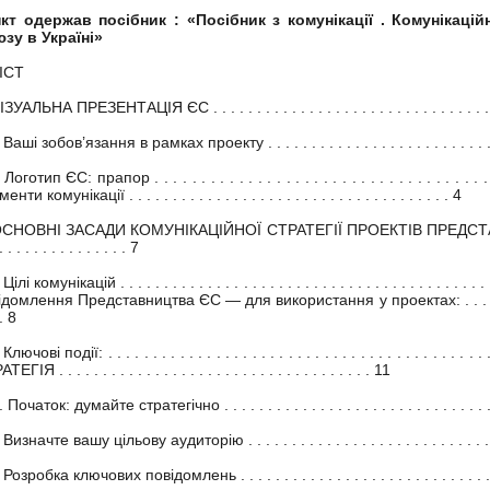
кт одержав посібник : «Посібник з комунікації . Комунікаці
зу в Україні»
ІСТ
ІЗУАЛЬНА ПРЕЗЕНТАЦІЯ ЄС . . . . . . . . . . . . . . . . . . . . . . . . . . . . . . . .
 Ваші зобов’язання в рамках проекту . . . . . . . . . . . . . . . . . . . . . . . . . . . 
 Логотип ЄС: прапор . . . . . . . . . . . . . . . . . . . . . . . . . . . . . . . . . . .
нти комунікації . . . . . . . . . . . . . . . . . . . . . . . . . . . . . . . . . . . . . 4
ОСНОВНІ ЗАСАДИ КОМУНІКАЦІЙНОЇ СТРАТЕГІЇ ПРОЕКТІВ ПРЕДСТАВНИЦТВА 
 . . . . . . . . . . . . . . . 7
Цілі комунікацій . . . . . . . . . . . . . . . . . . . . . . . . . . . . . . . . . . . . . . . 
домлення Представництва ЄС — для використання у проектах: . . . . . . . . . . . . 
 . 8
Ключові події: . . . . . . . . . . . . . . . . . . . . . . . . . . . . . . . . . . . . . . . 
ЕГІЯ . . . . . . . . . . . . . . . . . . . . . . . . . . . . . . . . . . . . 11
Початок: думайте стратегічно . . . . . . . . . . . . . . . . . . . . . . . . . . . . . . . .
 Визначте вашу цільову аудиторію . . . . . . . . . . . . . . . . . . . . . . . . . . . . .
Розробка ключових повідомлень . . . . . . . . . . . . . . . . . . . . . . . . . . . . . .