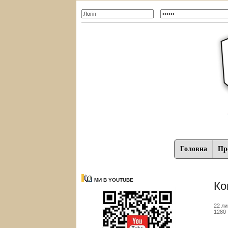
Головна
Про
МИ В YOUTUBE
Ко
22 ли
1280