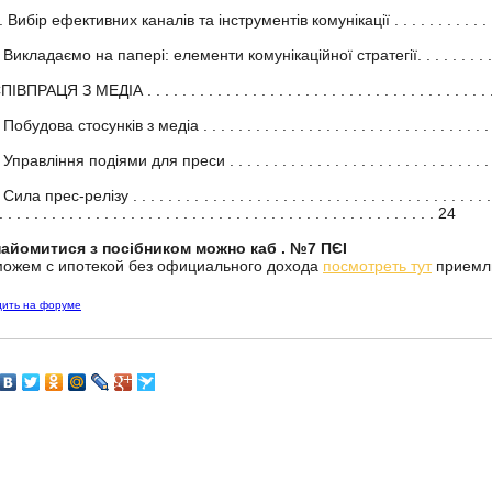
 Вибір ефективних каналів та інструментів комунікації . . . . . . . . . . . . 
 Викладаємо на папері: елементи комунікаційної стратегії. . . . . . . . . .
ІВПРАЦЯ З МЕДІА . . . . . . . . . . . . . . . . . . . . . . . . . . . . . . . . . . . . . . .
Побудова стосунків з медіа . . . . . . . . . . . . . . . . . . . . . . . . . . . . . . . . . .
Управління подіями для преси . . . . . . . . . . . . . . . . . . . . . . . . . . . . . . .
Сила прес-релізу . . . . . . . . . . . . . . . . . . . . . . . . . . . . . . . . . . . . . . 
. . . . . . . . . . . . . . . . . . . . . . . . . . . . . . . . . . . . . . . . . . . . . . . . . . 24
айомитися з посібником можно каб . №7 ПЄІ
ожем с ипотекой без официального дохода
посмотреть тут
приемлн
дить на форуме