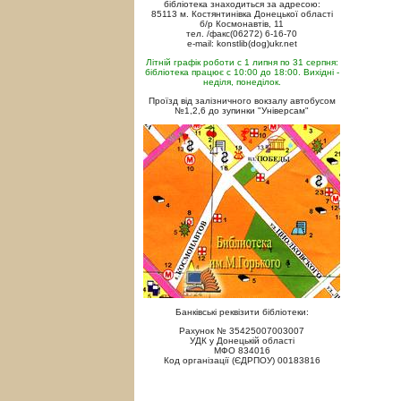
бібліотека знаходиться за адресою:
85113 м. Костянтинівка Донецької області
б/р Космонавтів, 11
тел. /факс(06272) 6-16-70
e-mail: konstlib(dog)ukr.net
Літній графік роботи с 1 липня по 31 серпня:
бібліотека працює с 10:00 до 18:00. Вихідні -
неділя, понеділок.
Проїзд від залізничного вокзалу автобусом
№1,2,6 до зупинки "Універсам"
Банківські реквізити бібліотеки:
Рахунок № 35425007003007
УДК у Донецькій області
МФО 834016
Код організації (ЄДРПОУ) 00183816