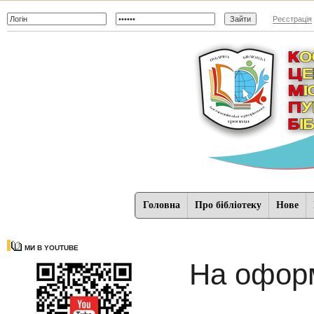
Реєстрація
Головна
Про бібліотеку
Нове
МИ В YOUTUBE
На оформ