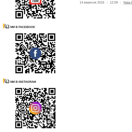
14 вересня 2016
|
12:09
|
Nata B
МИ В FACEBOOK
МИ В INSTAGRAM