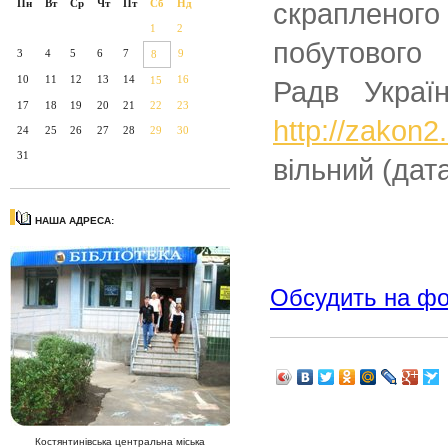
Пн
Вт
Ср
Чт
Пт
Сб
Нд
скрапленого
1
2
побутового 
3
4
5
6
7
9
8
10
11
12
13
14
16
15
Радв Укра
17
18
19
20
21
22
23
http://zakon
24
25
26
27
28
29
30
31
вільний (дат
НАША АДРЕСА:
Обсудить на ф
Костянтинівська центральна міська