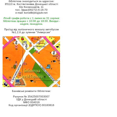
бібліотека знаходиться за адресою:
85113 м. Костянтинівка Донецької області
б/р Космонавтів, 11
тел. /факс(06272) 6-16-70
e-mail: konstlib(dog)ukr.net
Літній графік роботи с 1 липня по 31 серпня:
бібліотека працює с 10:00 до 18:00. Вихідні -
неділя, понеділок.
Проїзд від залізничного вокзалу автобусом
№1,2,6 до зупинки "Універсам"
Банківські реквізити бібліотеки:
Рахунок № 35425007003007
УДК у Донецькій області
МФО 834016
Код організації (ЄДРПОУ) 00183816