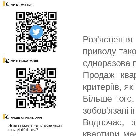
МИ В TWITTER
Роз’яснення 
приводу так
одноразова п
МИ В СМАРТФОНІ
Продаж к
ва
критеріїв, я
Більше того
зобов’язані 
НАШЕ ОПИТУВАННЯ
Водночас, 
Як ви вважаєте, чи потрібна нашій
громаді бібліотека?
квартири ма