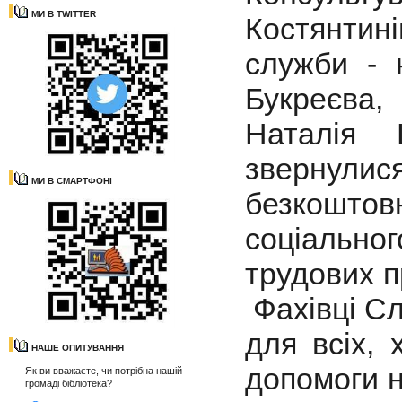
МИ В TWITTER
Костянтин
служби - 
Букреєва
Наталія 
звернули
МИ В СМАРТФОНІ
безкоштов
соціальног
трудових п
Фахівці С
для всіх, 
НАШЕ ОПИТУВАННЯ
допомоги не
Як ви вважаєте, чи потрібна нашій
громаді бібліотека?