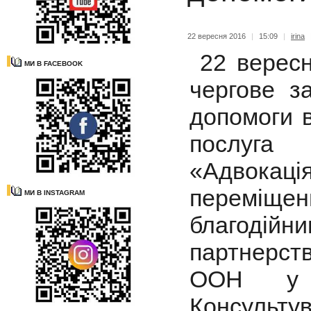
22 вересня 2016
|
15:09
|
irina
22 вересн
МИ В FACEBOOK
чергове з
допомоги 
послуга
«Адвокаці
переміще
МИ В INSTAGRAM
благодій
партнерст
ООН у с
Консуль