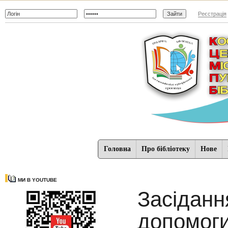
Реєстрація
Головна
Про бібліотеку
Нове
МИ В YOUTUBE
Засіданн
допомог