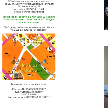
бібліотека знаходиться за адресою:
85113 м. Костянтинівка Донецької області
б/р Космонавтів, 11
тел. /факс(06272) 6-16-70
e-mail: konstlib(dog)ukr.net
Літній графік роботи с 1 липня по 31 серпня:
бібліотека працює с 10:00 до 18:00. Вихідні -
неділя, понеділок.
Проїзд від залізничного вокзалу автобусом
№1,2,6 до зупинки "Універсам"
Банківські реквізити бібліотеки:
Рахунок № 35425007003007
УДК у Донецькій області
МФО 834016
Код організації (ЄДРПОУ) 00183816