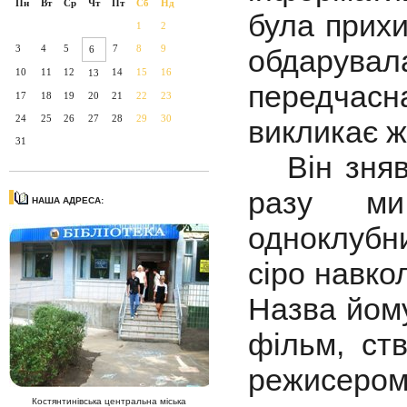
Пн
Вт
Ср
Чт
Пт
Сб
Нд
була прихи
1
2
3
4
5
7
8
9
6
обдарувал
10
11
12
14
15
16
13
передчасн
17
18
19
20
21
22
23
24
25
26
27
28
29
30
викликає ж
31
Він знявс
разу ми
НАША АДРЕСА:
одноклубни
сіро навкол
Назва йому
фільм, ст
режисеро
Костянтинівська центральна міська