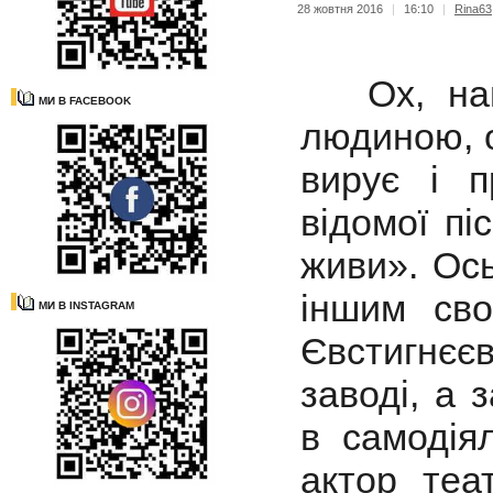
28 жовтня 2016
|
16:10
|
Rina63
Ох, напе
МИ В FACEBOOK
людиною, о
вирує і п
відомої пі
живи». Ось 
іншим сво
МИ В INSTAGRAM
Євстигнєє
заводі, а 
в самодіял
актор теа