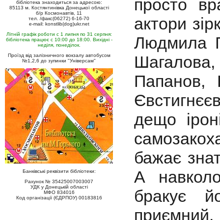
просто вр
бібліотека знаходиться за адресою:
85113 м. Костянтинівка Донецької області
б/р Космонавтів, 11
актори зір
тел. /факс(06272) 6-16-70
e-mail: konstlib(dog)ukr.net
Літній графік роботи с 1 липня по 31 серпня:
Людмила Г
бібліотека працює с 10:00 до 18:00. Вихідні -
неділя, понеділок.
Проїзд від залізничного вокзалу автобусом
Шагалова
№1,2,6 до зупинки "Універсам"
Папанов, 
Євстигнєєв
дещо ірон
самозакох
бажає знат
А навкол
Банківські реквізити бібліотеки:
Рахунок № 35425007003007
УДК у Донецькій області
бракує й
МФО 834016
Код організації (ЄДРПОУ) 00183816
приємний.