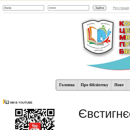
Реєстрація
Головна
Про бібліотеку
Нове
МИ В YOUTUBE
Євстигнє