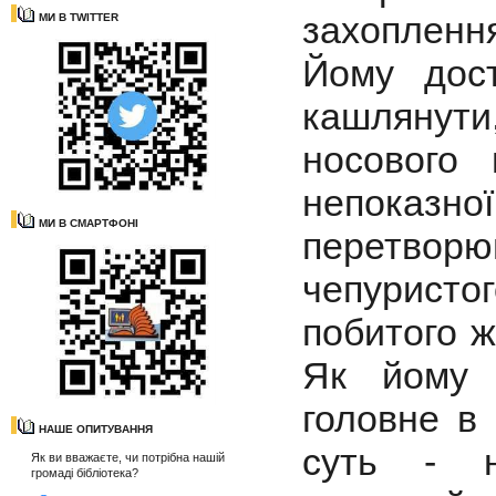
захопленн
МИ В TWITTER
Йому дос
кашлянути
носового 
непоказн
МИ В СМАРТФОНІ
перетвор
чепуристо
побитого ж
Як йому 
головне в
НАШЕ ОПИТУВАННЯ
суть - н
Як ви вважаєте, чи потрібна нашій
громаді бібліотека?