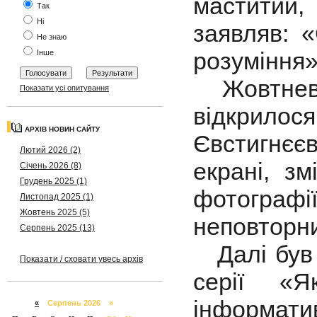
маститий
Так
Ні
заявляв: 
Не знаю
розуміння»
Інше
Жовтневе 
Показати усі опитування
відкрило
АРХІВ НОВИН САЙТУ
Євстигнєє
Лютий 2026 (2)
екрані, з
Січень 2026 (8)
Грудень 2025 (1)
фотографі
Листопад 2025 (1)
Жовтень 2025 (5)
неповторни
Серпень 2025 (13)
Далі був 
Показати / сховати увесь архів
серії «Я
інформати
«
Серпень 2026 »