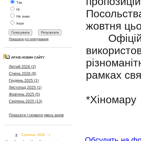
пропозиц
Так
Ні
Посольства
Не знаю
жовтня цьо
Інше
Офіцій
Показати усі опитування
викорис
АРХІВ НОВИН САЙТУ
різноманіт
Лютий 2026 (2)
рамках свя
Січень 2026 (8)
Грудень 2025 (1)
Листопад 2025 (1)
Жовтень 2025 (5)
*Хіномару 
Серпень 2025 (13)
Показати / сховати увесь архів
«
Серпень 2026 »
Обсудить на ф