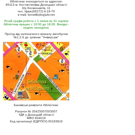
бібліотека знаходиться за адресою:
85113 м. Костянтинівка Донецької області
б/р Космонавтів, 11
тел. /факс(06272) 6-16-70
e-mail: konstlib(dog)ukr.net
Літній графік роботи с 1 липня по 31 серпня:
бібліотека працює с 10:00 до 18:00. Вихідні -
неділя, понеділок.
Проїзд від залізничного вокзалу автобусом
№1,2,6 до зупинки "Універсам"
Банківські реквізити бібліотеки:
Рахунок № 35425007003007
УДК у Донецькій області
МФО 834016
Код організації (ЄДРПОУ) 00183816