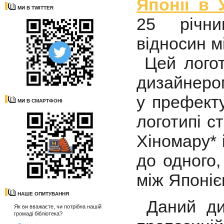
Японії в 
МИ В TWITTER
25 річни
відносин м
Цей логот
дизайнеро
у префект
МИ В СМАРТФОНІ
логотипі с
Хіномару* 
до одного,
між Японіє
НАШЕ ОПИТУВАННЯ
Даний ди
Як ви вважаєте, чи потрібна нашій
громаді бібліотека?