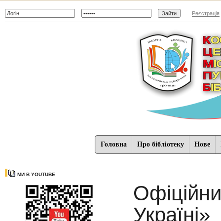
Реєстрація
Головна
Про бібліотеку
Нове
МИ В YOUTUBE
Офіційни
Україні»