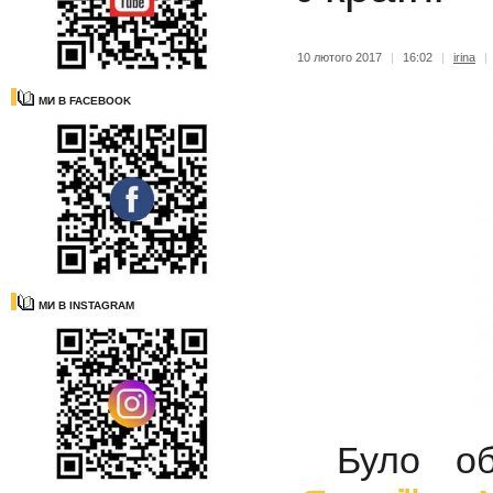
10 лютого 2017
|
16:02
|
irina
|
МИ В FACEBOOK
МИ В INSTAGRAM
Було о