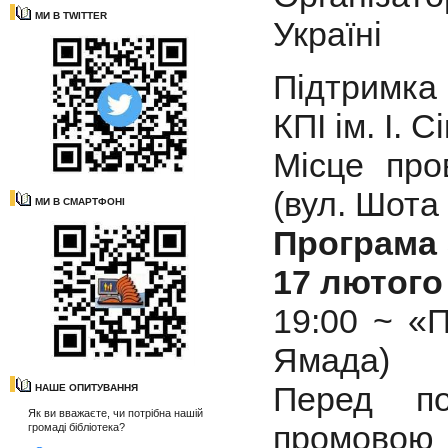
МИ В TWITTER
Україні
Підтримка 
КПІ ім. І. 
Місце про
(вул. Шота
МИ В СМАРТФОНІ
Програма 
17 лютого
19:00 ~ «
Ямада)
Перед по
НАШЕ ОПИТУВАННЯ
Як ви вважаєте, чи потрібна нашій
промовою
громаді бібліотека?