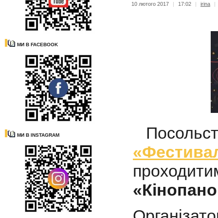
10 лютого 2017
|
17:02
|
irina
|
МИ В FACEBOOK
Посольс
МИ В INSTAGRAM
«Фестив
проходит
«Кінопано
Організа