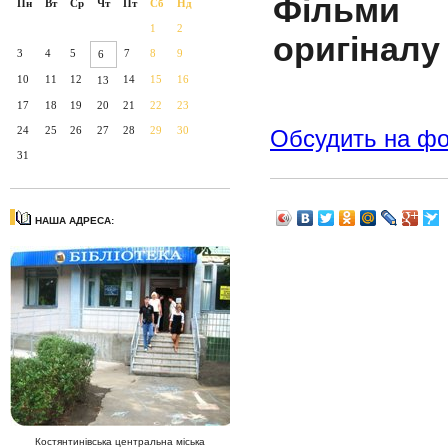
Фільми 
Пн
Вт
Ср
Чт
Пт
Сб
Нд
1
2
оригіналу
3
4
5
7
8
9
6
10
11
12
14
15
16
13
17
18
19
20
21
22
23
24
25
26
27
28
29
30
Обсудить на ф
31
НАША АДРЕСА:
Костянтинівська центральна міська