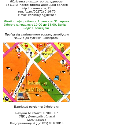
бібліотека знаходиться за адресою:
85113 м. Костянтинівка Донецької області
б/р Космонавтів, 11
тел. /факс(06272) 6-16-70
e-mail: konstlib(dog)ukr.net
Літній графік роботи с 1 липня по 31 серпня:
бібліотека працює с 10:00 до 18:00. Вихідні -
неділя, понеділок.
Проїзд від залізничного вокзалу автобусом
№1,2,6 до зупинки "Універсам"
Банківські реквізити бібліотеки:
Рахунок № 35425007003007
УДК у Донецькій області
МФО 834016
Код організації (ЄДРПОУ) 00183816