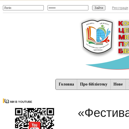
Реєстрація
Головна
Про бібліотеку
Нове
МИ В YOUTUBE
«Фестива