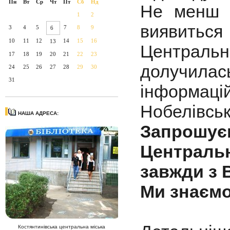
Пн
Вт
Ср
Чт
Пт
Сб
Нд
Не менш ц
1
2
виявить
3
4
5
7
8
9
6
10
11
12
14
15
16
13
Центральн
17
18
19
20
21
22
23
долучилас
24
25
26
27
28
29
30
31
інформа
Нобелівсько
НАША АДРЕСА:
Запрошує
Централь
завжди з 
Ми знаємо
Костянтинівська центральна міська