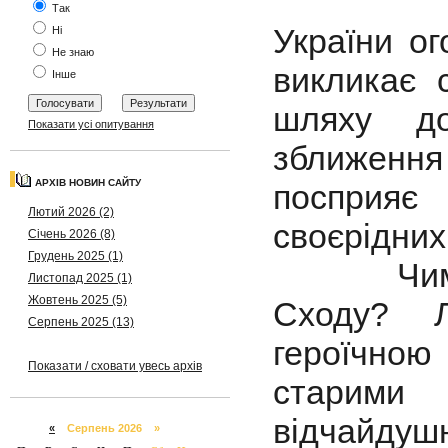
2017 рі
Так
України ог
Ні
Не знаю
викликає 
Інше
шляху до
Показати усі опитування
зближення 
АРХІВ НОВИН САЙТУ
посприяє 
Лютий 2026 (2)
своєрідних 
Січень 2026 (8)
Грудень 2025 (1)
Чим здив
Листопад 2025 (1)
Жовтень 2025 (5)
Сходу? Л
Серпень 2025 (13)
героїчною
Показати / сховати увесь архів
старим
відчайдуш
«
Серпень 2026 »