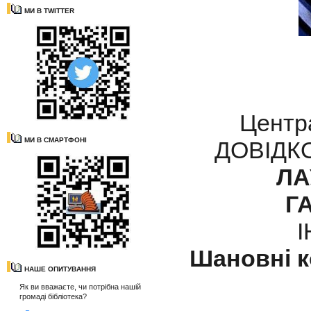
МИ В TWITTER
Центра
МИ В СМАРТФОНІ
ДОВІДК
ЛА
Г
Шановні к
НАШЕ ОПИТУВАННЯ
Як ви вважаєте, чи потрібна нашій
громаді бібліотека?