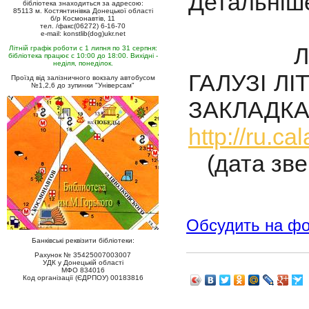
Детальніш
бібліотека знаходиться за адресою:
85113 м. Костянтинівка Донецької області
б/р Космонавтів, 11
тел. /факс(06272) 6-16-70
e-mail: konstlib(dog)ukr.net
ЛАУРЕА
Літній графік роботи с 1 липня по 31 серпня:
бібліотека працює с 10:00 до 18:00. Вихідні -
неділя, понеділок.
ГАЛУЗІ Л
Проїзд від залізничного вокзалу автобусом
№1,2,6 до зупинки "Універсам"
ЗАКЛАД
http://ru.
(дата звер
Обсудить на ф
Банківські реквізити бібліотеки:
Рахунок № 35425007003007
УДК у Донецькій області
МФО 834016
Код організації (ЄДРПОУ) 00183816