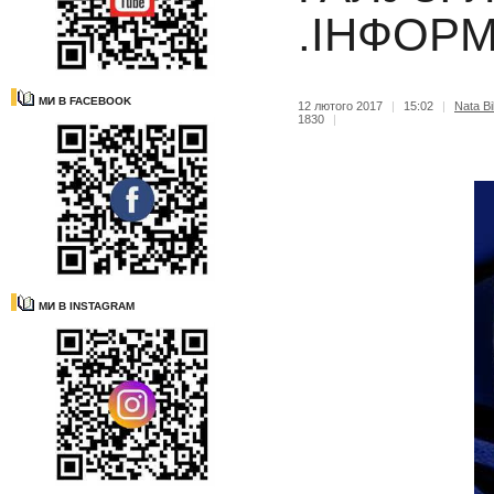
.ІНФОР
МИ В FACEBOOK
12 лютого 2017
|
15:02
|
Nata Bi
1830
|
МИ В INSTAGRAM