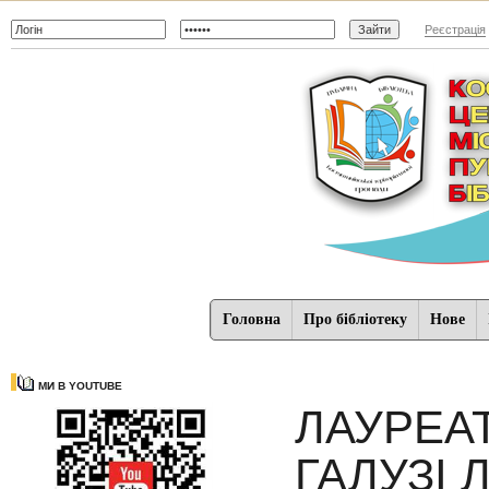
Реєстрація
Головна
Про бібліотеку
Нове
МИ В YOUTUBE
ЛАУРЕАТ
ГАЛУЗІ 