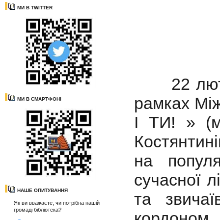
МИ В TWITTER
22 лютого
рамках Між
МИ В СМАРТФОНІ
І ТИ! » (
Костянтин
на популя
сучасної лі
НАШЕ ОПИТУВАННЯ
та звичаї
Як ви вважаєте, чи потрібна нашій
громаді бібліотека?
кордоном.