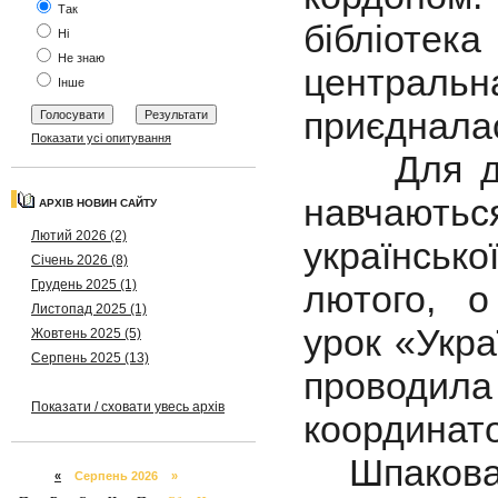
Так
бібліоте
Ні
Не знаю
централь
Інше
приєдналас
Показати усі опитування
Для діте
навчаютьс
АРХІВ НОВИН САЙТУ
Лютий 2026 (2)
українсько
Січень 2026 (8)
Грудень 2025 (1)
лютого, о
Листопад 2025 (1)
урок «Укра
Жовтень 2025 (5)
Серпень 2025 (13)
проводил
Показати / сховати увесь архів
координат
Шпакова
«
Серпень 2026 »