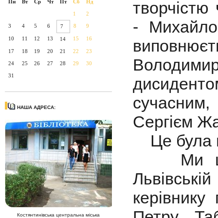
Пн
Вт
Ср
Чт
Пт
Сб
Нд
творчістю 
1
2
- Михайло
3
4
5
6
8
9
7
10
11
12
13
15
16
14
виповнюєт
17
18
19
20
21
22
23
Володимир
24
25
26
27
28
29
30
31
дисиденто
сучасним,
НАША АДРЕСА:
Сергієм Ж
Це була пе
Ми щиро
Львівські
керівнику 
Петру Та
Костянтинівська центральна міська