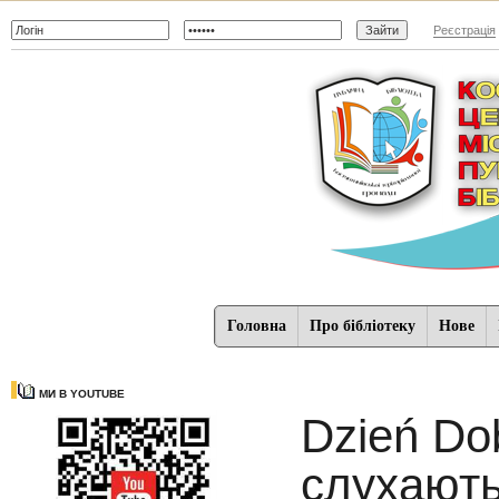
Реєстрація
Головна
Про бібліотеку
Нове
МИ В YOUTUBE
Dzień Do
слухають