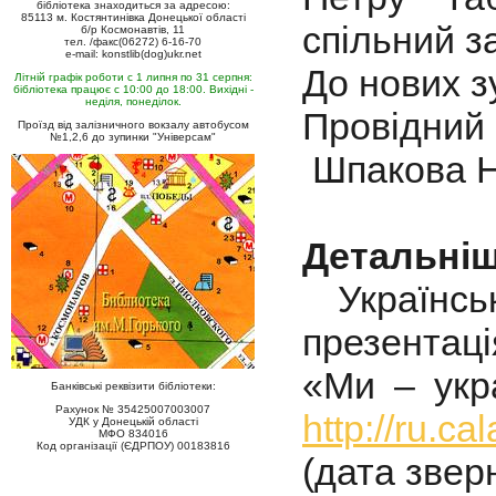
бібліотека знаходиться за адресою:
85113 м. Костянтинівка Донецької області
спільний за
б/р Космонавтів, 11
тел. /факс(06272) 6-16-70
e-mail: konstlib(dog)ukr.net
До нових зу
Літній графік роботи с 1 липня по 31 серпня:
бібліотека працює с 10:00 до 18:00. Вихідні -
неділя, понеділок.
Провідний
Проїзд від залізничного вокзалу автобусом
№1,2,6 до зупинки "Універсам"
Шпакова Н
Детальні
Українсь
презентац
«Ми – укра
Банківські реквізити бібліотеки:
Рахунок № 35425007003007
http://ru.
УДК у Донецькій області
МФО 834016
Код організації (ЄДРПОУ) 00183816
(дата зверн