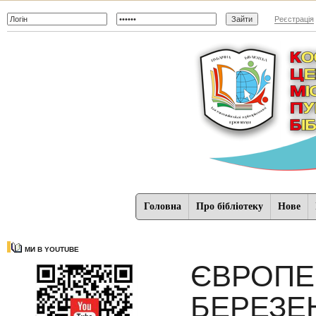
Реєстрація
Головна
Про бібліотеку
Нове
МИ В YOUTUBE
ЄВРОПЕ
БЕРЕЗЕН