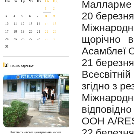
Малларме 
Пн
Вт
Ср
Чт
Пт
Сб
Нд
1
2
20 березня
3
4
5
6
7
9
8
10
11
12
13
14
16
Міжнарод
15
17
18
19
20
21
22
23
щорічно в
24
25
26
27
28
29
30
31
Асамблеї О
21 березня
НАША АДРЕСА:
Всесвітній
згідно з р
Міжнародни
відповідн
ООН А/RES/
22 березня
Костянтинівська центральна міська