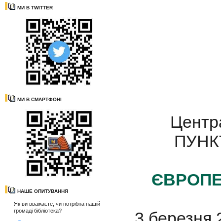
МИ В TWITTER
МИ В СМАРТФОНІ
Центра
ПУНК
ЄВРОПЕ
НАШЕ ОПИТУВАННЯ
Як ви вважаєте, чи потрібна нашій
громаді бібліотека?
3 березня 