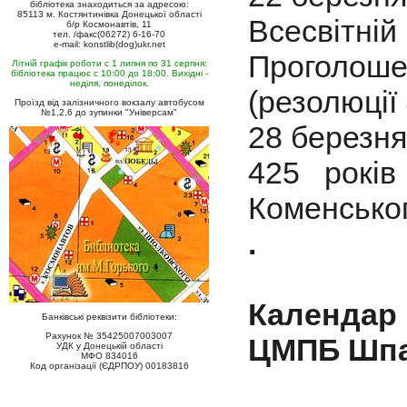
бібліотека знаходиться за адресою:
85113 м. Костянтинівка Донецької області
Всесвіт
б/р Космонавтів, 11
тел. /факс(06272) 6-16-70
e-mail: konstlib(dog)ukr.net
Проголош
Літній графік роботи с 1 липня по 31 серпня:
бібліотека працює с 10:00 до 18:00. Вихідні -
неділя, понеділок.
(резолюції
Проїзд від залізничного вокзалу автобусом
№1,2,6 до зупинки "Універсам"
28 березня
425 рокі
Коменськог
.
Календар
Банківські реквізити бібліотеки:
Рахунок № 35425007003007
ЦМПБ Шпа
УДК у Донецькій області
МФО 834016
Код організації (ЄДРПОУ) 00183816