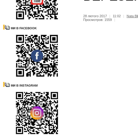
28 лютого 2017
|
11:02
|
Nata Bi
Просмотров: 1559
|
МИ В FACEBOOK
МИ В INSTAGRAM