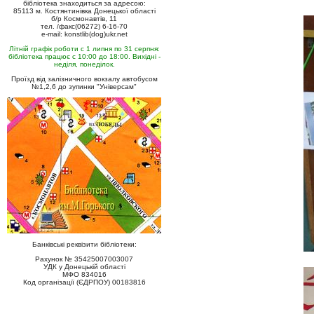
бібліотека знаходиться за адресою:
85113 м. Костянтинівка Донецької області
б/р Космонавтів, 11
тел. /факс(06272) 6-16-70
e-mail: konstlib(dog)ukr.net
Літній графік роботи с 1 липня по 31 серпня:
бібліотека працює с 10:00 до 18:00. Вихідні -
неділя, понеділок.
Проїзд від залізничного вокзалу автобусом
№1,2,6 до зупинки "Універсам"
Банківські реквізити бібліотеки:
Рахунок № 35425007003007
УДК у Донецькій області
МФО 834016
Код організації (ЄДРПОУ) 00183816