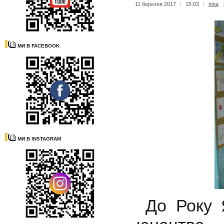
11 березня 2017
|
15:03
|
irina
МИ В FACEBOOK
МИ В INSTAGRAM
До Року Я