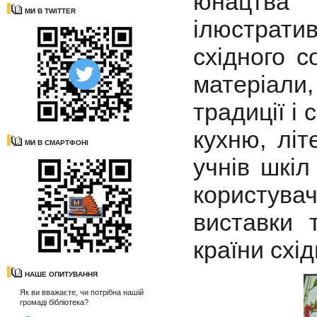
юнацтва 
МИ В TWITTER
ілюстрат
східного с
матеріал
традиції і
кухню, літ
МИ В СМАРТФОНІ
учнів шкіл
користува
виставки 
країни схід
НАШЕ ОПИТУВАННЯ
Як ви вважаєте, чи потрібна нашій
громаді бібліотека?