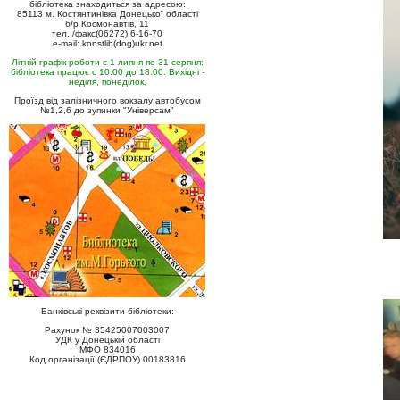
бібліотека знаходиться за адресою:
85113 м. Костянтинівка Донецької області
б/р Космонавтів, 11
тел. /факс(06272) 6-16-70
e-mail: konstlib(dog)ukr.net
Літній графік роботи с 1 липня по 31 серпня:
бібліотека працює с 10:00 до 18:00. Вихідні -
неділя, понеділок.
Проїзд від залізничного вокзалу автобусом
№1,2,6 до зупинки "Універсам"
Банківські реквізити бібліотеки:
Рахунок № 35425007003007
УДК у Донецькій області
МФО 834016
Код організації (ЄДРПОУ) 00183816