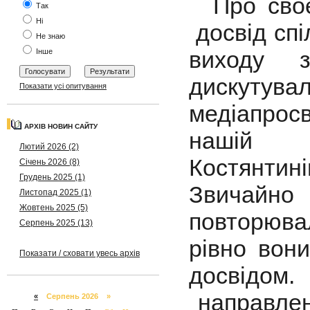
Про своє 
Так
Ні
досвід спі
Не знаю
виходу з
Інше
дискутувал
Показати усі опитування
медіапрос
АРХІВ НОВИН САЙТУ
нашій 
Лютий 2026 (2)
Костянти
Січень 2026 (8)
Грудень 2025 (1)
Звичайно
Листопад 2025 (1)
Жовтень 2025 (5)
повторюва
Серпень 2025 (13)
рівно вон
Показати / сховати увесь архів
досвідом.
направлен
«
Серпень 2026 »