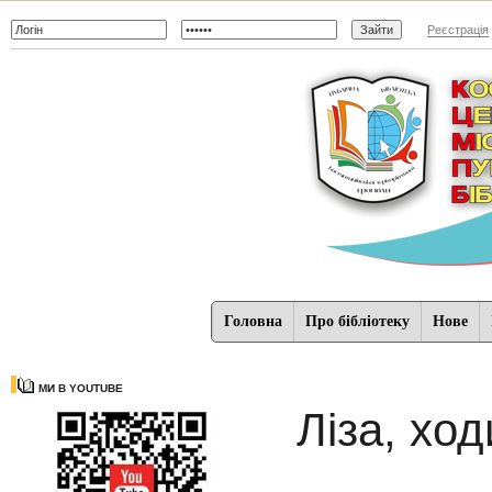
Реєстрація
Головна
Про бібліотеку
Нове
МИ В YOUTUBE
Ліза, хо