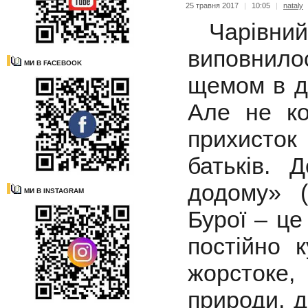
25 травня 2017
|
10:05
|
nataly
Чарівний
виповнило
МИ В FACEBOOK
щемом в ду
Але не ко
прихисток
батьків. 
додому» (
МИ В INSTAGRAM
Бурої – це
постійно 
жорстоке
природи, д