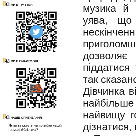
музика й 
МИ В TWITTER
уява, що
нескінче
приголомш
дозволяє 
МИ В СМАРТФОНІ
піддатися 
так сказан
Дівчинка в
найбільше
найвищу 
НАШЕ ОПИТУВАННЯ
дізнатися,
Як ви вважаєте, чи потрібна нашій
громаді бібліотека?