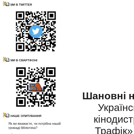
МИ В TWITTER
МИ В СМАРТФОНІ
Шановні н
Українс
кінодис
НАШЕ ОПИТУВАННЯ
Як ви вважаєте, чи потрібна нашій
Трафік»
громаді бібліотека?