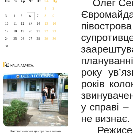
Олег Сенц
Пн
Вт
Ср
Чт
Пт
Сб
Нд
1
2
Євромайдан
3
4
5
7
8
9
6
півостро
10
11
12
14
15
16
13
17
18
19
20
21
22
23
супротивце
24
25
26
27
28
29
30
заарештув
31
плануванні
НАША АДРЕСА:
року ув’я
років коло
звинувачен
у справі –
не визнає.
Режисер 
Костянтинівська центральна міська