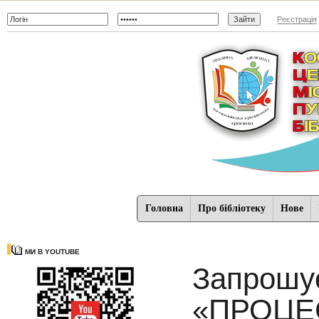
Реєстрація
Головна
Про бібліотеку
Нове
МИ В YOUTUBE
Запрошу
«ПРОЦЕС