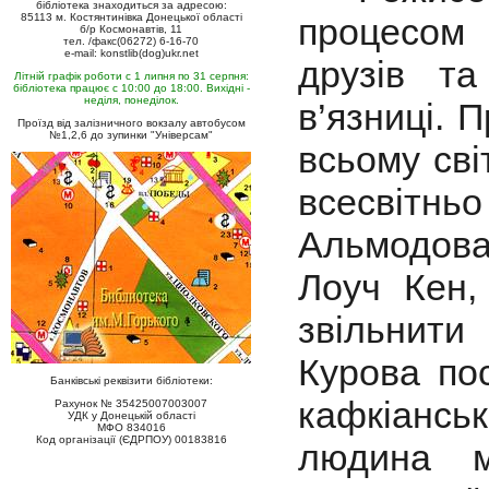
бібліотека знаходиться за адресою:
85113 м. Костянтинівка Донецької області
процесом 
б/р Космонавтів, 11
тел. /факс(06272) 6-16-70
e-mail: konstlib(dog)ukr.net
друзів та
Літній графік роботи с 1 липня по 31 серпня:
бібліотека працює с 10:00 до 18:00. Вихідні -
неділя, понеділок.
в’язниці. 
Проїзд від залізничного вокзалу автобусом
№1,2,6 до зупинки "Універсам"
всьому сві
всесвітньо
Альмодова
Лоуч Кен,
звільнити
Курова по
Банківські реквізити бібліотеки:
кафкіансь
Рахунок № 35425007003007
УДК у Донецькій області
МФО 834016
Код організації (ЄДРПОУ) 00183816
людина м