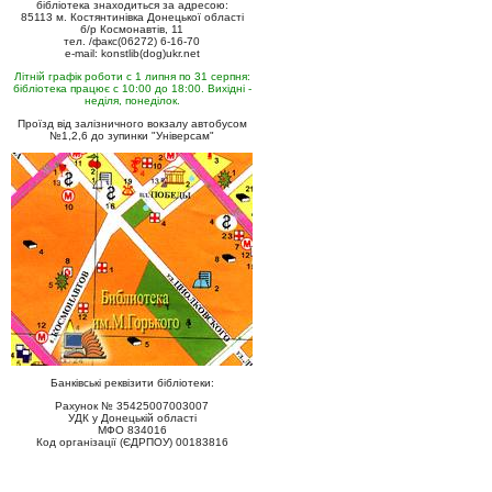
бібліотека знаходиться за адресою:
85113 м. Костянтинівка Донецької області
б/р Космонавтів, 11
тел. /факс(06272) 6-16-70
e-mail: konstlib(dog)ukr.net
Літній графік роботи с 1 липня по 31 серпня:
бібліотека працює с 10:00 до 18:00. Вихідні -
неділя, понеділок.
Проїзд від залізничного вокзалу автобусом
№1,2,6 до зупинки "Універсам"
Банківські реквізити бібліотеки:
Рахунок № 35425007003007
УДК у Донецькій області
МФО 834016
Код організації (ЄДРПОУ) 00183816