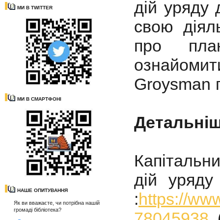
дій уряду 
МИ В TWITTER
свою діяль
про пла
ознайомит
Groysman п
МИ В СМАРТФОНІ
Детальніш
Капітальн
дій уряду
НАШЕ ОПИТУВАННЯ
:
https://ww
Як ви вважаєте, чи потрібна нашій
громаді бібліотека?
78045938
(