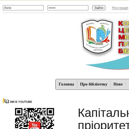
Реєстрація
Головна
Про бібліотеку
Нове
МИ В YOUTUBE
Капіталь
пріорите