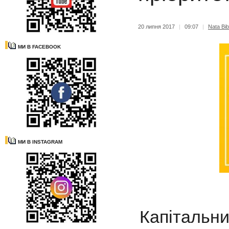
20 липня 2017
|
09:07
|
Nata Bib
МИ В FACEBOOK
МИ В INSTAGRAM
Капітальн