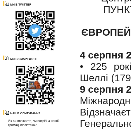
МИ В TWITTER
ПУНК
ЄВРОПЕЙ
4 серпня 
МИ В СМАРТФОНІ
• 225 рок
Шеллі (179
9 серпня 
Міжнародн
Відзначає
НАШЕ ОПИТУВАННЯ
Генеральн
Як ви вважаєте, чи потрібна нашій
громаді бібліотека?