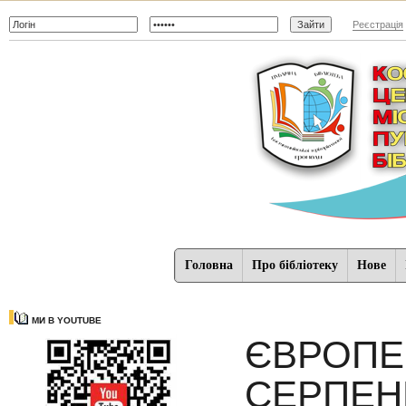
Реєстрація
Головна
Про бібліотеку
Нове
МИ В YOUTUBE
ЄВРОПЕ
СЕРПЕН