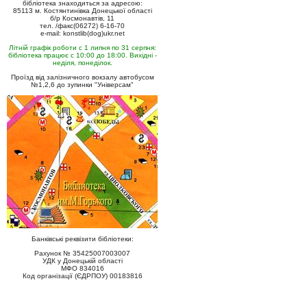
бібліотека знаходиться за адресою:
85113 м. Костянтинівка Донецької області
б/р Космонавтів, 11
тел. /факс(06272) 6-16-70
e-mail: konstlib(dog)ukr.net
Літній графік роботи с 1 липня по 31 серпня:
бібліотека працює с 10:00 до 18:00. Вихідні -
неділя, понеділок.
Проїзд від залізничного вокзалу автобусом
№1,2,6 до зупинки "Універсам"
Банківські реквізити бібліотеки:
Рахунок № 35425007003007
УДК у Донецькій області
МФО 834016
Код організації (ЄДРПОУ) 00183816