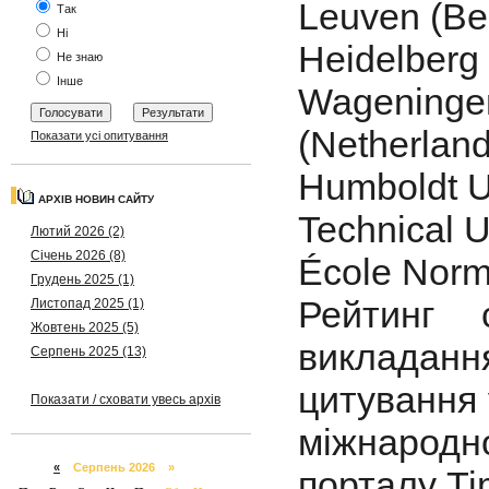
Leuven (Be
Так
Ні
Heidelberg
Не знаю
Інше
Wageninge
(Netherland
Показати усі опитування
Humboldt Un
АРХІВ НОВИН САЙТУ
Technical U
Лютий 2026 (2)
Січень 2026 (8)
École Norm
Грудень 2025 (1)
Рейтинг 
Листопад 2025 (1)
Жовтень 2025 (5)
викладання
Серпень 2025 (13)
цитування 
Показати / сховати увесь архів
міжнарод
«
Серпень 2026 »
порталу Ti