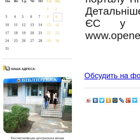
Пн
Вт
Ср
Чт
Пт
Сб
Нд
Детальніш
1
2
3
4
5
6
7
8
9
ЄС у м
10
11
12
13
14
15
16
www.openeu
17
18
19
20
21
22
23
24
25
26
27
28
29
30
31
НАША АДРЕСА:
Обсудить на ф
Костянтинівська центральна міська