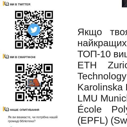
МИ В TWITTER
Якщо тво
найкращих
ТОП-10 виш
МИ В СМАРТФОНІ
ETH Zuri
Technology 
Karolinska 
LMU Munic
École Pol
НАШЕ ОПИТУВАННЯ
(EPFL) (Swi
Як ви вважаєте, чи потрібна нашій
громаді бібліотека?