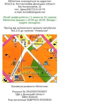
бібліотека знаходиться за адресою:
85113 м. Костянтинівка Донецької області
б/р Космонавтів, 11
тел. /факс(06272) 6-16-70
e-mail: konstlib(dog)ukr.net
Літній графік роботи с 1 липня по 31 серпня:
бібліотека працює с 10:00 до 18:00. Вихідні -
неділя, понеділок.
Проїзд від залізничного вокзалу автобусом
№1,2,6 до зупинки "Універсам"
Банківські реквізити бібліотеки:
Рахунок № 35425007003007
УДК у Донецькій області
МФО 834016
Код організації (ЄДРПОУ) 00183816