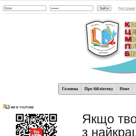
Реєстрація
Головна
Про бібліотеку
Нове
МИ В YOUTUBE
Якщо тво
з найкра