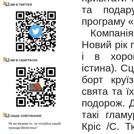
МИ В TWITTER
та подар
програму 
Компанія з
Новий рік 
і в хоро
МИ В СМАРТФОНІ
істина).
Сц
борт круї
свята та ї
подорож. Д
такі гламу
НАШЕ ОПИТУВАННЯ
Кріс /С. Т
Як ви вважаєте, чи потрібна нашій
громаді бібліотека?