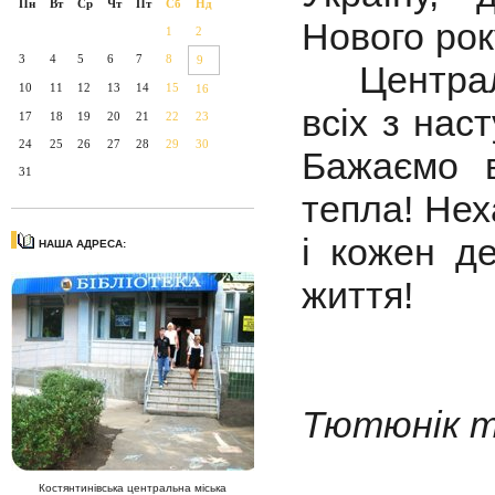
Пн
Вт
Ср
Чт
Пт
Сб
Нд
Нового рок
1
2
3
4
5
6
7
8
9
Центральн
10
11
12
13
14
15
16
всіх з на
17
18
19
20
21
22
23
24
25
26
27
28
29
30
Бажаємо 
31
тепла! Нех
і кожен д
НАША АДРЕСА:
життя!
Пр
Тютюнік т
Костянтинівська центральна міська