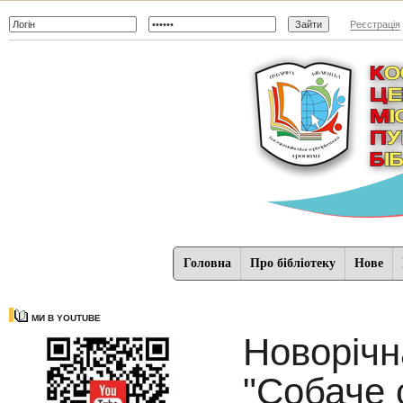
Реєстрація
Головна
Про бібліотеку
Нове
МИ В YOUTUBE
Новорічн
"Собаче 