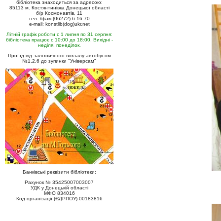
бібліотека знаходиться за адресою:
85113 м. Костянтинівка Донецької області
б/р Космонавтів, 11
тел. /факс(06272) 6-16-70
e-mail: konstlib(dog)ukr.net
Літній графік роботи с 1 липня по 31 серпня:
бібліотека працює с 10:00 до 18:00. Вихідні -
неділя, понеділок.
Проїзд від залізничного вокзалу автобусом
№1,2,6 до зупинки "Універсам"
Банківські реквізити бібліотеки:
Рахунок № 35425007003007
УДК у Донецькій області
МФО 834016
Код організації (ЄДРПОУ) 00183816