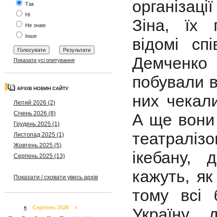
організаці
Так
Ні
Зіна, їх 
Не знаю
Інше
відомі сп
Демченко 
Показати усі опитування
побували в 
АРХІВ НОВИН САЙТУ
них чекали
Лютий 2026 (2)
Січень 2026 (8)
А ще вони 
Грудень 2025 (1)
театралі
Листопад 2025 (1)
Жовтень 2025 (5)
ікебану, 
Серпень 2025 (13)
кажуть, як
Показати / сховати увесь архів
тому всі 
«
Серпень 2026 »
Україну,