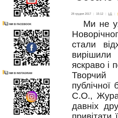
28 грудня 2017
|
15:12
|
LG
|
Ми не уяв
МИ В FACEBOOK
Новорічног
стали від
вирішили 
яскраво і
Творчий 
МИ В INSTAGRAM
публічної 
С.О., Жура
давніх др
привітати