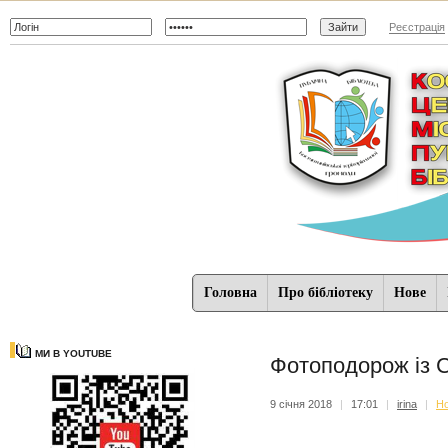
Реєстрація
Головна
Про бібліотеку
Нове
МИ В YOUTUBE
Фотоподорож із
9 січня 2018
|
17:01
|
irina
|
Н