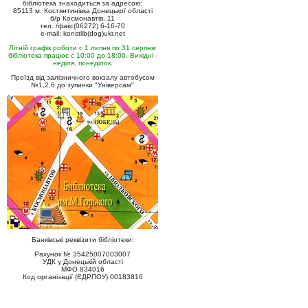
бібліотека знаходиться за адресою:
85113 м. Костянтинівка Донецької області
б/р Космонавтів, 11
тел. /факс(06272) 6-16-70
e-mail: konstlib(dog)ukr.net
Літній графік роботи с 1 липня по 31 серпня:
бібліотека працює с 10:00 до 18:00. Вихідні -
неділя, понеділок.
Проїзд від залізничного вокзалу автобусом
№1,2,6 до зупинки "Універсам"
Банківські реквізити бібліотеки:
Рахунок № 35425007003007
УДК у Донецькій області
МФО 834016
Код організації (ЄДРПОУ) 00183816