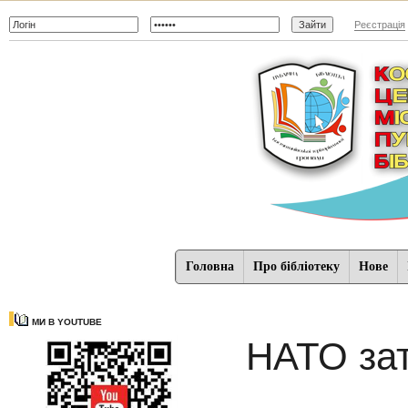
Реєстрація
Головна
Про бібліотеку
Нове
МИ В YOUTUBE
НАТО зат