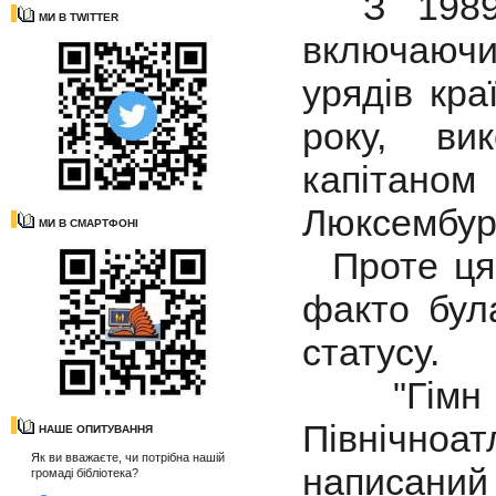
З 1989 р
МИ В TWITTER
включаючи
урядів кра
року, ви
капітано
Люксембурз
МИ В СМАРТФОНІ
Проте ця 
факто бул
статусу.
"Гімн Н
Північноа
НАШЕ ОПИТУВАННЯ
Як ви вважаєте, чи потрібна нашій
написани
громаді бібліотека?