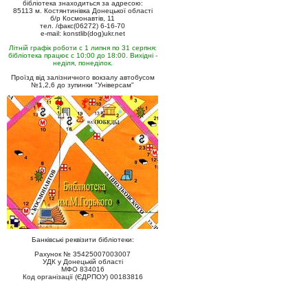
бібліотека знаходиться за адресою:
85113 м. Костянтинівка Донецької області
б/р Космонавтів, 11
тел. /факс(06272) 6-16-70
e-mail: konstlib(dog)ukr.net
Літній графік роботи с 1 липня по 31 серпня:
бібліотека працює с 10:00 до 18:00. Вихідні -
неділя, понеділок.
Проїзд від залізничного вокзалу автобусом
№1,2,6 до зупинки "Універсам"
Банківські реквізити бібліотеки:
Рахунок № 35425007003007
УДК у Донецькій області
МФО 834016
Код організації (ЄДРПОУ) 00183816