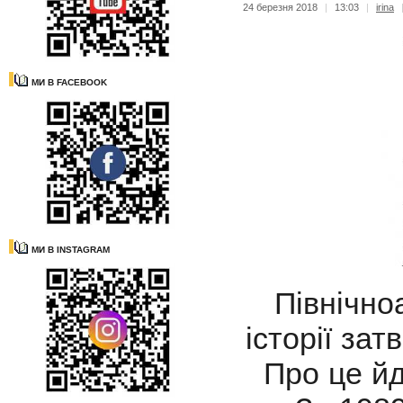
24 березня 2018
|
13:03
|
irina
МИ В FACEBOOK
МИ В INSTAGRAM
Північноа
історії за
Про це йд