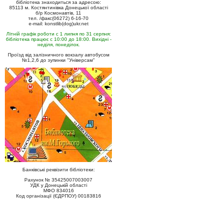
бібліотека знаходиться за адресою:
85113 м. Костянтинівка Донецької області
б/р Космонавтів, 11
тел. /факс(06272) 6-16-70
e-mail: konstlib(dog)ukr.net
Літній графік роботи с 1 липня по 31 серпня:
бібліотека працює с 10:00 до 18:00. Вихідні -
неділя, понеділок.
Проїзд від залізничного вокзалу автобусом
№1,2,6 до зупинки "Універсам"
Банківські реквізити бібліотеки:
Рахунок № 35425007003007
УДК у Донецькій області
МФО 834016
Код організації (ЄДРПОУ) 00183816