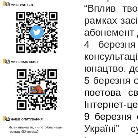
“Вплив тво
МИ В TWITTER
рамках зас
абонемент 
4 березн
консультац
МИ В СМАРТФОНІ
юнацтво, д
5 березня о
поетова св
Інтернет-це
9 березня 
НАШЕ ОПИТУВАННЯ
Україні
”
су
Як ви вважаєте, чи потрібна нашій
громаді бібліотека?