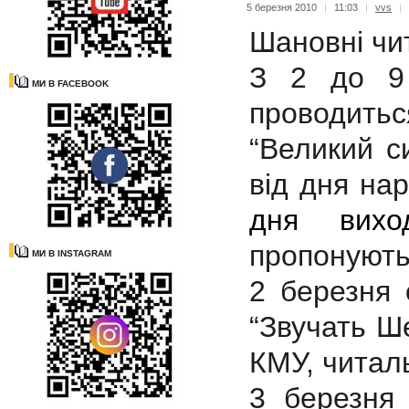
5 березня 2010
|
11:03
|
vvs
|
Шановні чит
З 2 до 9
МИ В FACEBOOK
проводить
“Великий си
від дня на
дня вихо
пропонують
МИ В INSTAGRAM
2 березня 
“Звучать Ше
КМУ, читал
3 березня 