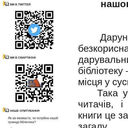
нашог
МИ В TWITTER
Дарунки к
безкори
дарувальн
МИ В СМАРТФОНІ
бібліотеку 
місця у су
Така уваг
читачів, і
НАШЕ ОПИТУВАННЯ
книги це з
Як ви вважаєте, чи потрібна нашій
громаді бібліотека?
загалу.