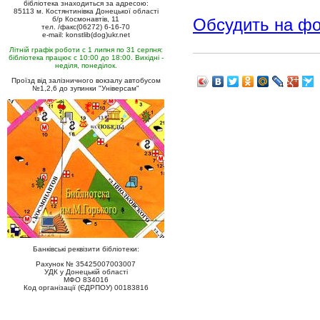
бібліотека знаходиться за адресою:
85113 м. Костянтинівка Донецької області
б/р Космонавтів, 11
Обсудить на ф
тел. /факс(06272) 6-16-70
e-mail: konstlib(dog)ukr.net
Літній графік роботи с 1 липня по 31 серпня:
бібліотека працює с 10:00 до 18:00. Вихідні -
неділя, понеділок.
Проїзд від залізничного вокзалу автобусом
№1,2,6 до зупинки "Універсам"
Банківські реквізити бібліотеки:
Рахунок № 35425007003007
УДК у Донецькій області
МФО 834016
Код організації (ЄДРПОУ) 00183816