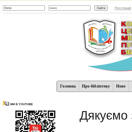
Реєстрація
Головна
Про бібліотеку
Нове
МИ В YOUTUBE
Дякуємо 