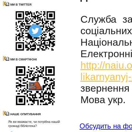
МИ В TWITTER
Служба за
соціальни
Національ
Електро
МИ В СМАРТФОНІ
http://naiu
likarnyanyj
звернення 
Мова укр.
НАШЕ ОПИТУВАННЯ
Як ви вважаєте, чи потрібна нашій
Обсудить на ф
громаді бібліотека?