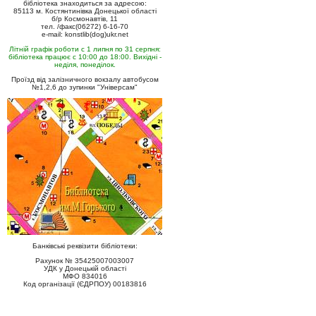
бібліотека знаходиться за адресою:
85113 м. Костянтинівка Донецької області
б/р Космонавтів, 11
тел. /факс(06272) 6-16-70
e-mail: konstlib(dog)ukr.net
Літній графік роботи с 1 липня по 31 серпня:
бібліотека працює с 10:00 до 18:00. Вихідні -
неділя, понеділок.
Проїзд від залізничного вокзалу автобусом
№1,2,6 до зупинки "Універсам"
Банківські реквізити бібліотеки:
Рахунок № 35425007003007
УДК у Донецькій області
МФО 834016
Код організації (ЄДРПОУ) 00183816