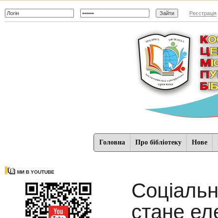
Реєстрація
Головна
Про бібліотеку
Нове
МИ В YOUTUBE
Соціальн
стане ел