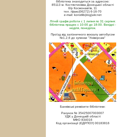
бібліотека знаходиться за адресою:
85113 м. Костянтинівка Донецької області
б/р Космонавтів, 11
тел. /факс(06272) 6-16-70
e-mail: konstlib(dog)ukr.net
Літній графік роботи с 1 липня по 31 серпня:
бібліотека працює с 10:00 до 18:00. Вихідні -
неділя, понеділок.
Проїзд від залізничного вокзалу автобусом
№1,2,6 до зупинки "Універсам"
Банківські реквізити бібліотеки:
Рахунок № 35425007003007
УДК у Донецькій області
МФО 834016
Код організації (ЄДРПОУ) 00183816