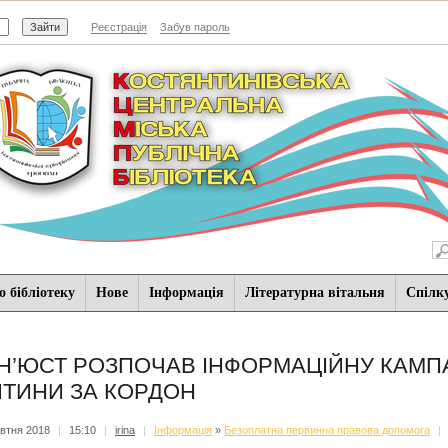
Реєстрація
Забув пароль
 бібліотеку
Нове
Iнформацiя
Літературна вітальня
Спiлк
Н’ЮСТ РОЗПОЧАВ ІНФОРМАЦІЙНУ КАМП
ТИНИ ЗА КОРДОН
втня 2018
|
15:10
|
irina
|
Iнформацiя
»
Безоплатна первинна правова допомога
|