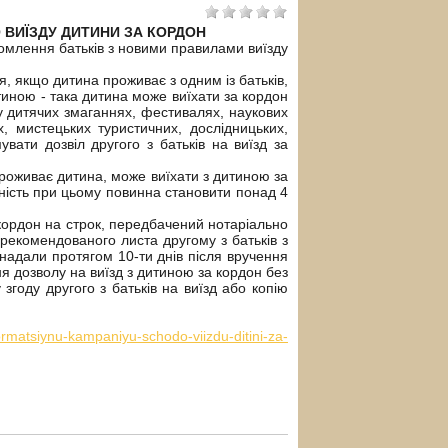
 ВИЇЗДУ ДИТИНИ ЗА КОРДОН
млення батьків з новими правилами виїзду
, якщо дитина проживає з одним із батьків,
итиною - така дитина може виїхати за кордон
 у дитячих змаганнях, фестивалях, наукових
их, мистецьких туристичних, дослідницьких,
вати дозвіл другого з батьків на виїзд за
проживає дитина, може виїхати з дитиною за
аність при цьому повинна становити понад 4
кордон на строк, передбачений нотаріально
рекомендованого листа другому з батьків з
надали протягом 10-ти днів після вручення
 дозволу на виїзд з дитиною за кордон без
 згоду другого з батьків на виїзд або копію
ormatsiynu-kampaniyu-schodo-viizdu-ditini-za-