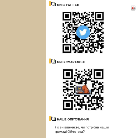
МИ В TWITTER
МИ В СМАРТФОНІ
НАШЕ ОПИТУВАННЯ
Як ви вважаєте, чи потрібна нашій
громаді бібліотека?