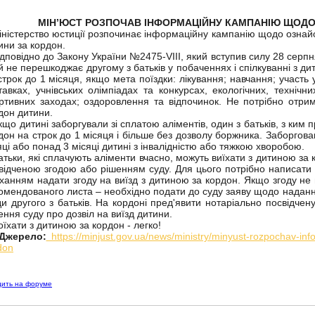
МІН’ЮСТ РОЗПОЧАВ ІНФОРМАЦІЙНУ КАМПАНІЮ ЩОДО
істерство юстиції розпочинає інформаційну кампанію щодо ознайо
ини за кордон.
повідно до Закону України №2475-VІІІ, який вступив силу 28 серпня
й не перешкоджає другому з батьків у побаченнях і спілкуванні з д
строк до 1 місяця, якщо мета поїздки: лікування; навчання; участь
тавках, учнівських олімпіадах та конкурсах, екологічних, технічн
ртивних заходах; оздоровлення та відпочинок. Не потрібно отриму
дон дитини.
о дитині заборгували зі сплатою аліментів, один з батьків, з ким 
дон на строк до 1 місяця і більше без дозволу боржника. Заборгов
яці або понад 3 місяці дитині з інвалідністю або тяжкою хворобою.
ьки, які сплачують аліменти вчасно, можуть виїхати з дитиною за 
відченою згодою або рішенням суду. Для цього потрібно написати 
ханням надати згоду на виїзд з дитиною за кордон. Якщо згоду не 
омендованого листа – необхідно подати до суду заяву щодо надання
ди другого з батьків. На кордоні пред'явити нотаріально посвідчену
ення суду про дозвіл на виїзд дитини.
хати з дитиною за кордон - легко!
жерело:
https://minjust.gov.ua/news/ministry/minyust-rozpochav-inf
don
дить на форуме