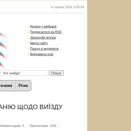
6 серпня 2026
,
4:55:05
»
Додати у вибране
»
Подписатися на RSS
»
Зворотній зв'язок
»
Карта сайту
»
Пошук в интернете
»
Відправити sms
ування
Різне
АНІЮ ЩОДО ВИЇЗДУ
Комментарии: 0
|
Просмотров: 1105
|