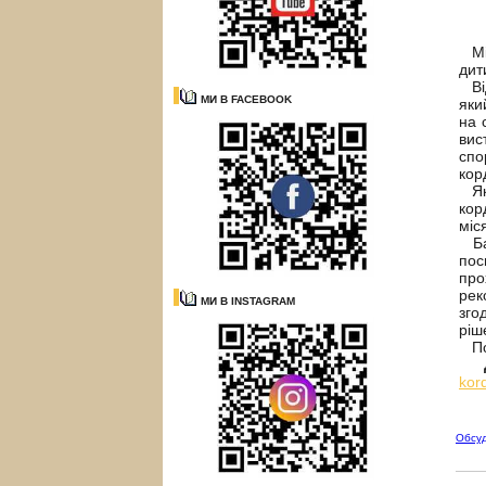
Мін
дит
Від
МИ В FACEBOOK
яки
на 
вис
спо
кор
Якщ
кор
міс
Бат
пос
про
рек
МИ В INSTAGRAM
зго
ріш
Пої
Д
kor
Обсу