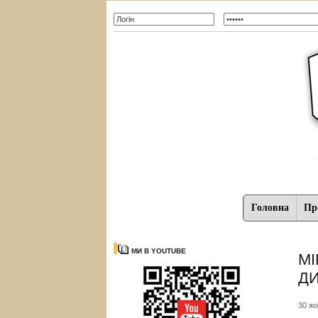
Головна
Про
МИ В YOUTUBE
МІ
ДИ
30 жо