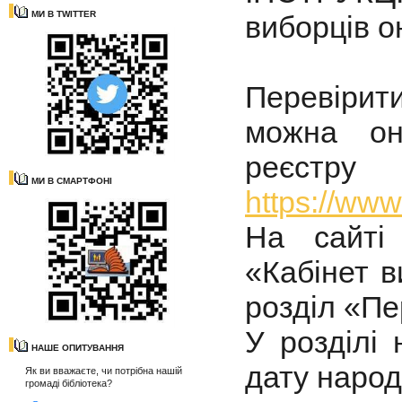
МИ В TWITTER
виборців 
Перевірит
можна он
реєстру
МИ В СМАРТФОНІ
https://www
На сайті
«Кабінет в
розділ «Пе
У розділі 
НАШЕ ОПИТУВАННЯ
дату народ
Як ви вважаєте, чи потрібна нашій
громаді бібліотека?