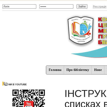
Реєстрація
Головна
Про бібліотеку
Нове
МИ В YOUTUBE
ІНСТРУКЦ
списках 