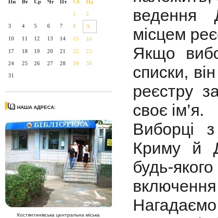
Пн
Вт
Ср
Чт
Пт
Сб
Нд
ведення 
1
2
3
4
5
6
7
8
9
місцем реє
10
11
12
13
14
15
16
Якщо виб
17
18
19
20
21
22
23
24
25
26
27
28
29
30
списки, ві
31
реєстру з
своє ім’я.
НАША АДРЕСА:
Виборці з
Криму й 
будь-якого
включення 
Нагадаємо,
Костянтинівська центральна міська