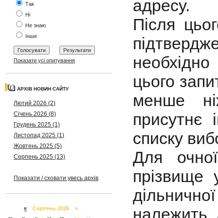
адресу.
Так
Ні
Після цьо
Не знаю
Інше
підтвердж
необхідно
Показати усі опитування
цього запи
АРХІВ НОВИН САЙТУ
менше ні
Лютий 2026 (2)
присутнє 
Січень 2026 (8)
Грудень 2025 (1)
списку виб
Листопад 2025 (1)
Жовтень 2025 (5)
Для очної
Серпень 2025 (13)
прізвище 
Показати / сховати увесь архів
дільничної
належить, 
«
Серпень 2026 »