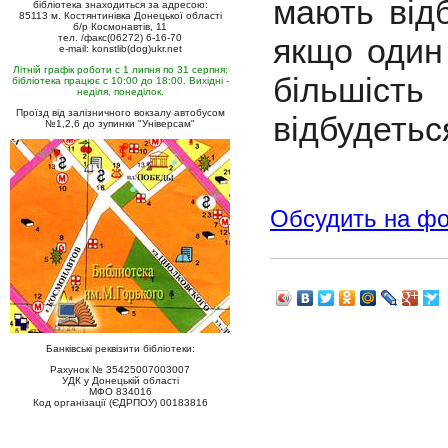
мають відб
бібліотека знаходиться за адресою:
85113 м. Костянтинівка Донецької області
б/р Космонавтів, 11
тел. /факс(06272) 6-16-70
якщо один
e-mail: konstlib(dog)ukr.net
Літній графік роботи с 1 липня по 31 серпня:
більшіст
бібліотека працює с 10:00 до 18:00. Вихідні -
неділя, понеділок.
Проїзд від залізничного вокзалу автобусом
відбудеться
№1,2,6 до зупинки "Універсам"
Обсудить на ф
Банківські реквізити бібліотеки:
Рахунок № 35425007003007
УДК у Донецькій області
МФО 834016
Код організації (ЄДРПОУ) 00183816