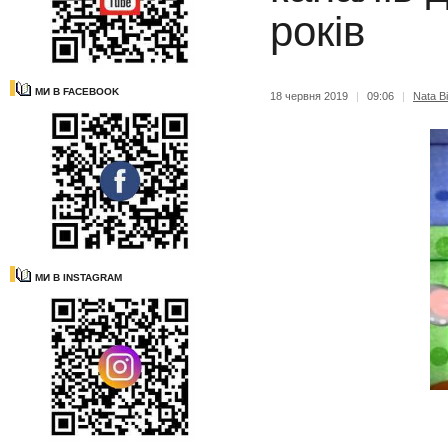
років
МИ В FACEBOOK
18 червня 2019
|
09:06
|
Nata Bi
МИ В INSTAGRAM