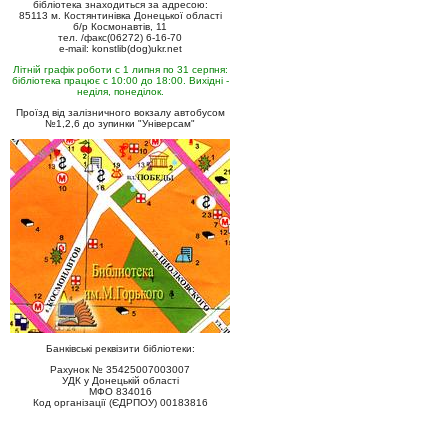
бібліотека знаходиться за адресою:
85113 м. Костянтинівка Донецької області
б/р Космонавтів, 11
тел. /факс(06272) 6-16-70
e-mail: konstlib(dog)ukr.net
Літній графік роботи с 1 липня по 31 серпня:
бібліотека працює с 10:00 до 18:00. Вихідні -
неділя, понеділок.
Проїзд від залізничного вокзалу автобусом
№1,2,6 до зупинки "Універсам"
Банківські реквізити бібліотеки:
Рахунок № 35425007003007
УДК у Донецькій області
МФО 834016
Код організації (ЄДРПОУ) 00183816