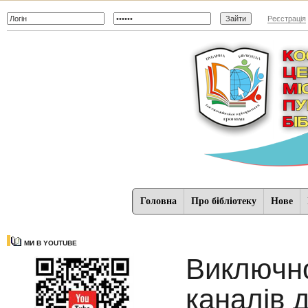
Реєстрація
Головна
Про бібліотеку
Нове
МИ В YOUTUBE
Виключно
каналів д