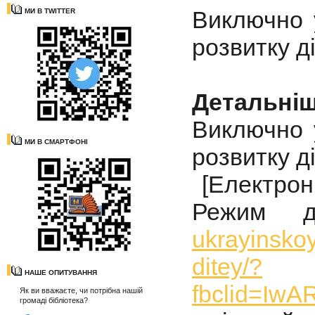
Виключно 
МИ В TWITTER
розвитку д
Детальні
Виключно 
МИ В СМАРТФОНІ
розвитку д
[Електронн
Режим д
ukrayinskoy
ditey/?
НАШЕ ОПИТУВАННЯ
fbclid=I
Як ви вважаєте, чи потрібна нашій
громаді бібліотека?