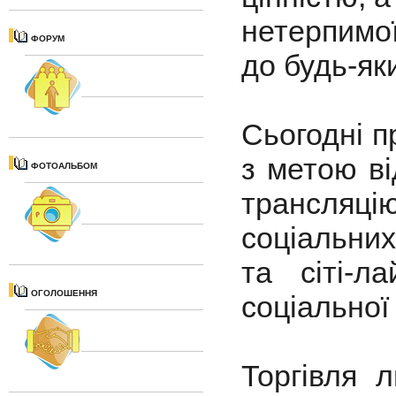
нетерпимої
ФОРУМ
до будь-як
Сьогодні п
з метою ві
ФОТОАЛЬБОМ
трансляц
соціальних
та сіті-л
ОГОЛОШЕННЯ
соціальної
Торгівля 