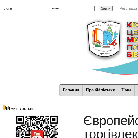
Реєстрація
Головна
Про бібліотеку
Нове
МИ В YOUTUBE
Європейс
торгівл