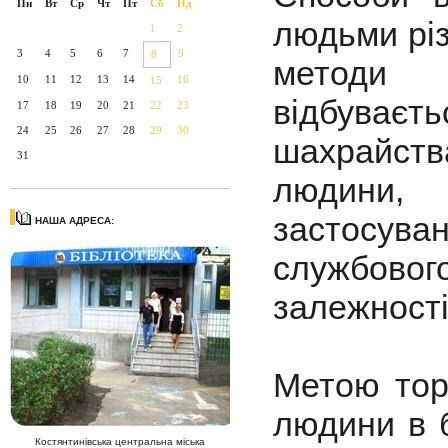
Пн
Вт
Ср
Чт
Пт
Сб
Нд
людьми різ
1
2
3
4
5
6
7
9
8
методи 
10
11
12
13
14
16
15
відбуваєт
17
18
19
20
21
22
23
24
25
26
27
28
29
30
шахрайст
31
людини, 
застосува
НАША АДРЕСА:
службовог
залежності
Метою тор
людини в б
Костянтинівська центральна міська