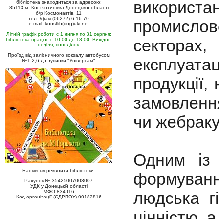
використа
бібліотека знаходиться за адресою:
85113 м. Костянтинівка Донецької області
б/р Космонавтів, 11
тел. /факс(06272) 6-16-70
промисло
e-mail: konstlib(dog)ukr.net
Літній графік роботи с 1 липня по 31 серпня:
секторах
бібліотека працює с 10:00 до 18:00. Вихідні -
неділя, понеділок.
Проїзд від залізничного вокзалу автобусом
експлуата
№1,2,6 до зупинки "Універсам"
продукції,
замовлення
чи жебраку
Одним із 
Банківські реквізити бібліотеки:
формуванн
Рахунок № 35425007003007
УДК у Донецькій області
МФО 834016
людська г
Код організації (ЄДРПОУ) 00183816
цінністю, 