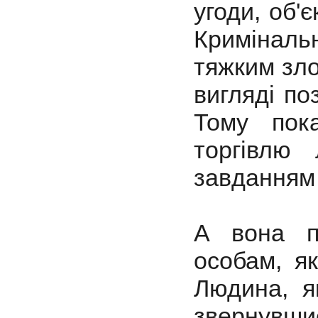
угоди, об'
Криміналь
тяжким зло
вигляді по
Тому пока
торгівлю
завданням
А вона п
особам, як
Людина, я
звернув