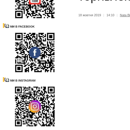
18 жовтня 2019
|
14:10
|
Nata Bi
МИ В FACEBOOK
МИ В INSTAGRAM