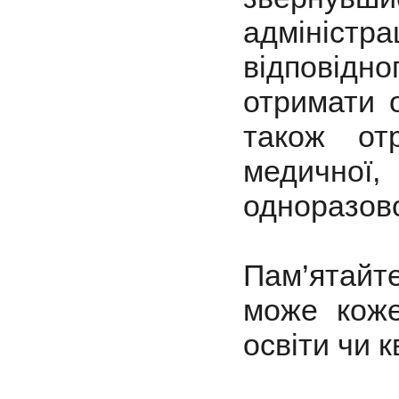
адмініст
відповідно
отримати 
також от
медичної
одноразово
Пам’ятайт
може кожен
освіти чи к