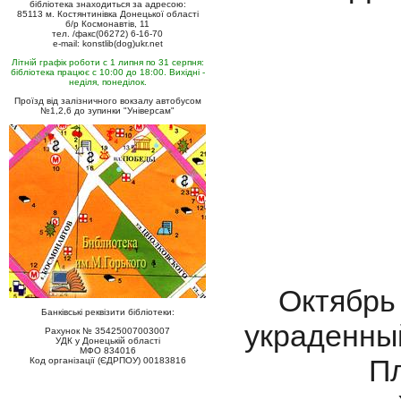
бібліотека знаходиться за адресою:
85113 м. Костянтинівка Донецької області
б/р Космонавтів, 11
тел. /факс(06272) 6-16-70
e-mail: konstlib(dog)ukr.net
Літній графік роботи с 1 липня по 31 серпня:
бібліотека працює с 10:00 до 18:00. Вихідні -
неділя, понеділок.
Проїзд від залізничного вокзалу автобусом
№1,2,6 до зупинки "Універсам"
Октябрь 
Банківські реквізити бібліотеки:
украденны
Рахунок № 35425007003007
УДК у Донецькій області
МФО 834016
Пл
Код організації (ЄДРПОУ) 00183816