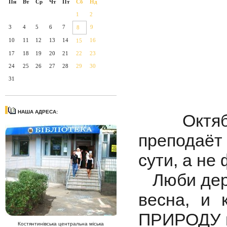
Пн
Вт
Ср
Чт
Пт
Сб
Нд
1
2
3
4
5
6
7
9
8
10
11
12
13
14
16
15
17
18
19
20
21
22
23
24
25
26
27
28
29
30
31
НАША АДРЕСА:
Октябрь,
преподаё
сути, а не
Люби дерев
весна, и 
ПРИРОДУ п
Костянтинівська центральна міська