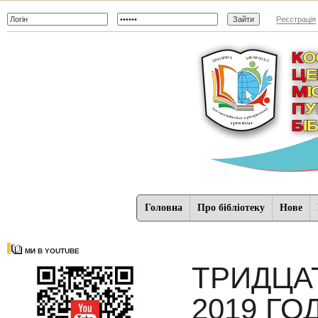
Реєстрація
Головна
Про бібліотеку
Нове
МИ В YOUTUBE
ТРИДЦА
2019 Г