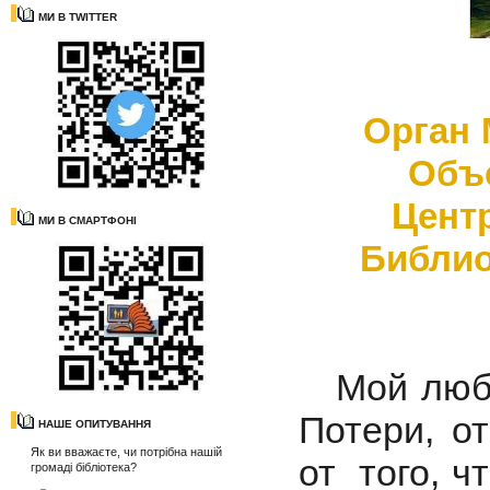
МИ В TWITTER
Орган 
Объ
Цент
МИ В СМАРТФОНІ
Библио
Мой люби
Потери, о
НАШЕ ОПИТУВАННЯ
Як ви вважаєте, чи потрібна нашій
от того, ч
громаді бібліотека?