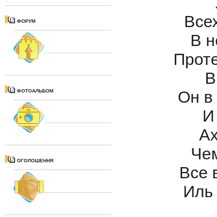
Всех
ФОРУМ
В н
Проте
В
Он в
ФОТОАЛЬБОМ
И
Ах
Чем
ОГОЛОШЕННЯ
Все 
Иль 