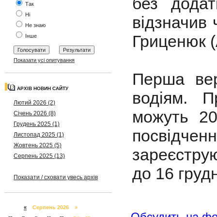
без додат
Так
Ні
відзначив
Не знаю
Гриценюк (A
Інше
Показати усі опитування
Перша вер
АРХІВ НОВИН САЙТУ
водіям. П
Лютий 2026 (2)
можуть 20
Січень 2026 (8)
Грудень 2025 (1)
посвідч
Листопад 2025 (1)
Жовтень 2025 (5)
зареєструют
Серпень 2025 (13)
до 16 груд
Показати / сховати увесь архів
«
Серпень 2026 »
Обсудить на ф