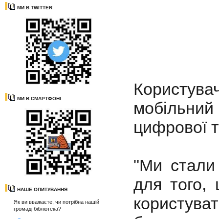
МИ В TWITTER
Користува
МИ В СМАРТФОНІ
мобільний
цифрової т
"Ми стали
для того,
НАШЕ ОПИТУВАННЯ
користува
Як ви вважаєте, чи потрібна нашій
громаді бібліотека?