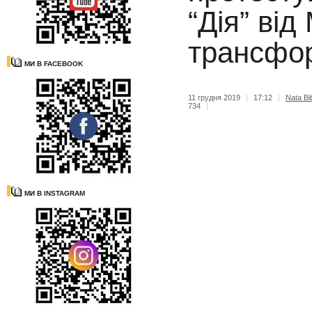
“Дія” від
трансфор
МИ В FACEBOOK
11 грудня 2019
|
17:12
|
Nata Bib
734
|
МИ В INSTAGRAM