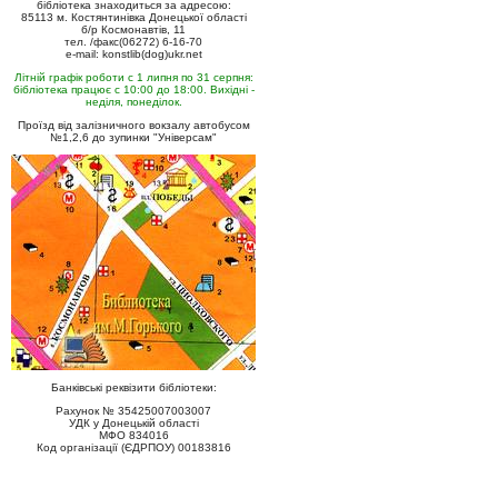
бібліотека знаходиться за адресою:
85113 м. Костянтинівка Донецької області
б/р Космонавтів, 11
тел. /факс(06272) 6-16-70
e-mail: konstlib(dog)ukr.net
Літній графік роботи с 1 липня по 31 серпня:
бібліотека працює с 10:00 до 18:00. Вихідні -
неділя, понеділок.
Проїзд від залізничного вокзалу автобусом
№1,2,6 до зупинки "Універсам"
Банківські реквізити бібліотеки:
Рахунок № 35425007003007
УДК у Донецькій області
МФО 834016
Код організації (ЄДРПОУ) 00183816